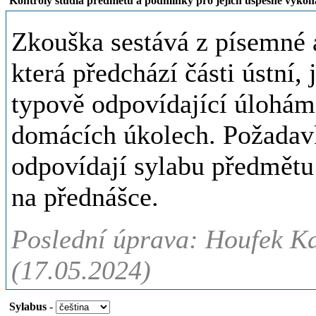
Kontroly studia předmětu a podmínky pro jejich úspěšné vykon
Zkouška sestává z písemné a
která předchází části ústní
typově odpovídající úlohám
domácích úkolech. Požadavk
odpovídají sylabu předmětu 
na přednášce.
Poslední úprava: Houfek Ka
(17.05.2024)
Sylabus
-