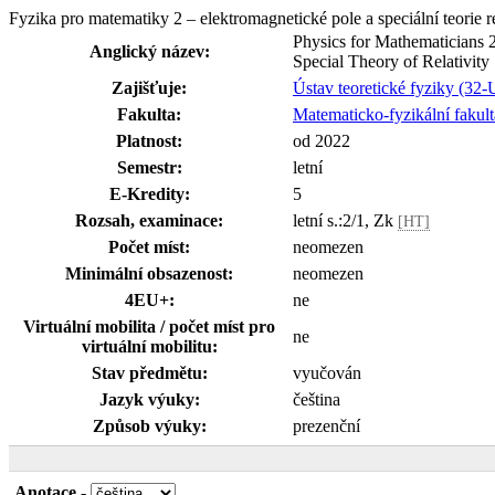
Fyzika pro matematiky 2 – elektromagnetické pole a speciální teorie 
Physics for Mathematicians 2
Anglický název:
Special Theory of Relativity
Zajišťuje:
Ústav teoretické fyziky (32
Fakulta:
Matematicko-fyzikální fakult
Platnost:
od 2022
Semestr:
letní
E-Kredity:
5
Rozsah, examinace:
letní s.:2/1, Zk
[HT]
Počet míst:
neomezen
Minimální obsazenost:
neomezen
4EU+:
ne
Virtuální mobilita / počet míst pro
ne
virtuální mobilitu:
Stav předmětu:
vyučován
Jazyk výuky:
čeština
Způsob výuky:
prezenční
Anotace
-