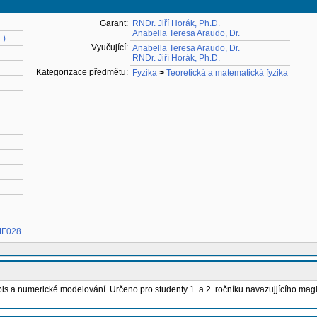
Garant:
RNDr. Jiří Horák, Ph.D.
Anabella Teresa Araudo, Dr.
F)
Vyučující:
Anabella Teresa Araudo, Dr.
RNDr. Jiří Horák, Ph.D.
Kategorizace předmětu:
Fyzika
>
Teoretická a matematická fyzika
TMF028
opis a numerické modelování. Určeno pro studenty 1. a 2. ročníku navazujjícího magi