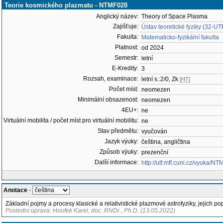
Teorie kosmického plazmatu - NTMF028
Anglický název:
Theory of Space Plasma
Zajišťuje:
Ústav teoretické fyziky (32-UT
Fakulta:
Matematicko-fyzikální fakulta
Platnost:
od 2024
Semestr:
letní
E-Kredity:
3
Rozsah, examinace:
letní s.:2/0, Zk
[HT]
Počet míst:
neomezen
Minimální obsazenost:
neomezen
4EU+:
ne
Virtuální mobilita / počet míst pro virtuální mobilitu:
ne
Stav předmětu:
vyučován
Jazyk výuky:
čeština, angličtina
Způsob výuky:
prezenční
Další informace:
http://utf.mff.cuni.cz/vyuka/N
Anotace
-
Základní pojmy a procesy klasické a relativistické plazmové astrofyziky, jejich p
Poslední úprava: Houfek Karel, doc. RNDr., Ph.D. (13.05.2022)