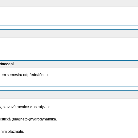
odnocení
během semestru odpřednášeno.
, stavové rovnice v astrofyzice.
ivistická (magneto-)hydrodynamika.
kálním plazmatu.