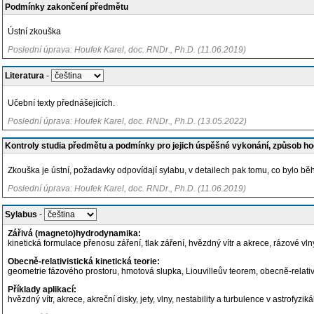
Podmínky zakončení předmětu
Ústní zkouška
Poslední úprava: Houfek Karel, doc. RNDr., Ph.D. (11.06.2019)
Literatura
-
Učební texty přednášejících.
Poslední úprava: Houfek Karel, doc. RNDr., Ph.D. (13.05.2022)
Kontroly studia předmětu a podmínky pro jejich úspěšné vykonání, způsob h
Zkouška je ústní, požadavky odpovídají sylabu, v detailech pak tomu, co bylo 
Poslední úprava: Houfek Karel, doc. RNDr., Ph.D. (11.06.2019)
Sylabus
-
Zářivá (magneto)hydrodynamika:
kinetická formulace přenosu záření, tlak záření, hvězdný vítr a akrece, rázové vlny
Obecně-relativistická kinetická teorie:
geometrie fázového prostoru, hmotová slupka, Liouvilleův teorem, obecně-relat
Příklady aplikací:
hvězdný vítr, akrece, akreční disky, jety, vlny, nestability a turbulence v astrofyzi