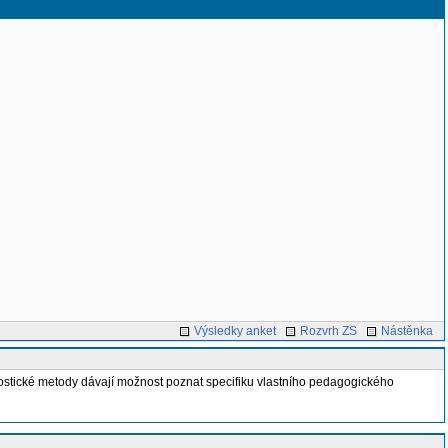
Výsledky anket
Rozvrh ZS
Nástěnka
ostické metody dávají možnost poznat specifiku vlastního pedagogického