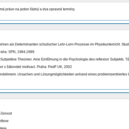
má právo na jeden řádný a dva opravné termíny.
hren als Determinanten schulischer Lehr-Lern-Prozesse im Physikunterricht. Stud
Praha: SPN, 1984,1989.
ktive Theorien. Aine Einfűhrung in die Psychologie des reflexion Subjekts. Tű
tor v žákovské motivaci. Praha: PedF UK, 2002
n Problémem. Ursachen und Lösungmöglichkeiten anhand eines problemzentriertes In
 činnost
eflexe
itele