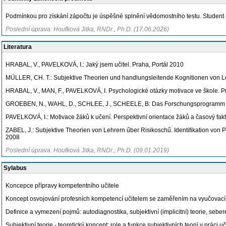
Podmínkou pro získání zápočtu je úspěšné splnění vědomostního testu. Student 
Poslední úprava: Houfková Jitka, RNDr., Ph.D. (17.06.2026)
Literatura
HRABAL, V., PAVELKOVÁ, I.: Jaký jsem učitel. Praha, Portál 2010
MÜLLER, CH. T.: Subjektive Theorien und handlungsleitende Kognitionen von Le
HRABAL, V., MAN, F., PAVELKOVÁ, I. Psychologické otázky motivace ve škole. 
GROEBEN, N., WAHL, D., SCHLEE, J., SCHEELE, B: Das Forschungsprogramm Subje
PAVELKOVÁ, I.: Motivace žáků k učení. Perspektivní orientace žáků a časový fak
ZABEL, J.: Subjektive Theorien von Lehrern űber Risikoschű. Identifikation vo
2008
Poslední úprava: Houfková Jitka, RNDr., Ph.D. (09.01.2019)
Sylabus
Koncepce přípravy kompetentního učitele
Koncept osvojování profesních kompetencí učitelem se zaměřením na vyučovací
Definice a vymezení pojmů: autodiagnostika, subjektivní (implicitní) teorie, seber
Subjektivní teorie - teoretický koncept; role a funkce subjektivních teorií v práci uč