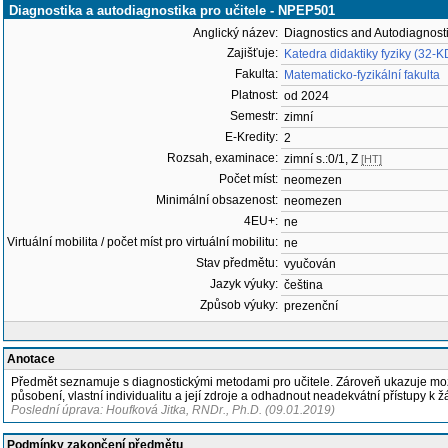
Diagnostika a autodiagnostika pro učitele - NPEP501
Anglický název:
Diagnostics and Autodiagnosti
Zajišťuje:
Katedra didaktiky fyziky (32-K
Fakulta:
Matematicko-fyzikální fakulta
Platnost:
od 2024
Semestr:
zimní
E-Kredity:
2
Rozsah, examinace:
zimní s.:0/1, Z
[HT]
Počet míst:
neomezen
Minimální obsazenost:
neomezen
4EU+:
ne
Virtuální mobilita / počet míst pro virtuální mobilitu:
ne
Stav předmětu:
vyučován
Jazyk výuky:
čeština
Způsob výuky:
prezenční
Anotace
Předmět seznamuje s diagnostickými metodami pro učitele. Zároveň ukazuje možn
působení, vlastní individualitu a její zdroje a odhadnout neadekvátní přístupy k 
Poslední úprava: Houfková Jitka, RNDr., Ph.D. (09.01.2019)
Podmínky zakončení předmětu