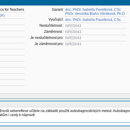
cs for Teachers
Garant:
doc. PhDr. Isabella Pavelková, CSc.
PhDr. Veronika Blaho Vitošková, Ph.D.
DF)
Vyučující:
doc. PhDr. Isabella Pavelková, CSc.
Neslučitelnost :
NPED043
Záměnnost :
NPED043
Je neslučitelnost pro:
NPED043
Je záměnnost pro:
NPED043
osti sebereflexe učitele na základě použití autodiagnostických metod. Autodiagn
žákům i cesty k nápravě.