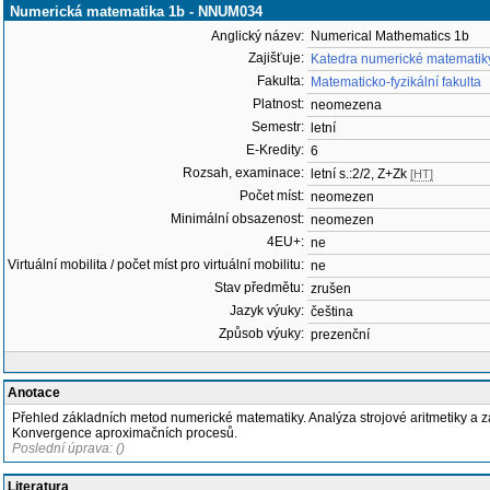
Numerická matematika 1b - NNUM034
Anglický název:
Numerical Mathematics 1b
Zajišťuje:
Katedra numerické matematik
Fakulta:
Matematicko-fyzikální fakulta
Platnost:
neomezena
Semestr:
letní
E-Kredity:
6
Rozsah, examinace:
letní s.:2/2, Z+Zk
[HT]
Počet míst:
neomezen
Minimální obsazenost:
neomezen
4EU+:
ne
Virtuální mobilita / počet míst pro virtuální mobilitu:
ne
Stav předmětu:
zrušen
Jazyk výuky:
čeština
Způsob výuky:
prezenční
Anotace
Přehled základních metod numerické matematiky. Analýza strojové aritmetiky a z
Konvergence aproximačních procesů.
Poslední úprava: ()
Literatura