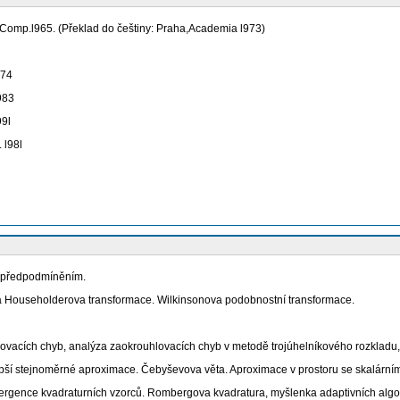
k Comp.l965. (Překlad do češtiny: Praha,Academia l973)
974
l983
99l
 l98l
s předpodmíněním.
a a Householderova transformace. Wilkinsonova podobnostní transformace.
lovacích chyb, analýza zaokrouhlovacích chyb v metodě trojúhelníkového rozkladu,
ší stejnoměrné aproximace. Čebyševova věta. Aproximace v prostoru se skalárním
vergence kvadraturních vzorců. Rombergova kvadratura, myšlenka adaptivních algo