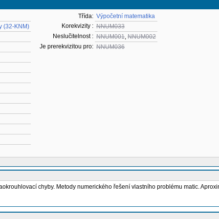
Třída:
Výpočetní matematika
Korekvizity :
y (32-KNM)
NNUM033
Neslučitelnost :
NNUM001
,
NNUM002
Je prerekvizitou pro:
NNUM036
aokrouhlovací chyby. Metody numerického řešení vlastního problému matic. Aproxim