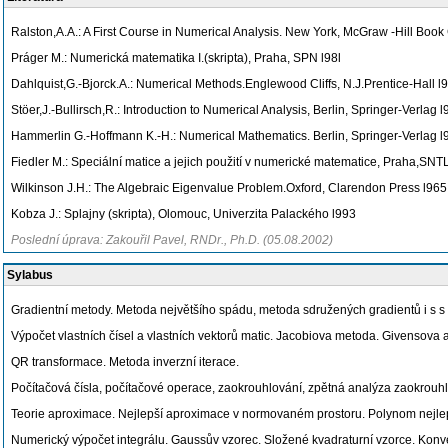
Ralston,A.A.: A First Course in Numerical Analysis. New York, McGraw -Hill Boo
Práger M.: Numerická matematika I.(skripta), Praha, SPN l98l
Dahlquist,G.-Bjorck.A.: Numerical Methods.Englewood Cliffs, N.J.Prentice-Hall l
Stöer,J.-Bullirsch,R.: Introduction to Numerical Analysis, Berlin, Springer-Verlag 
Hammerlin G.-Hoffmann K.-H.: Numerical Mathematics. Berlin, Springer-Verlag l
Fiedler M.: Speciální matice a jejich použití v numerické matematice, Praha,SNTL
Wilkinson J.H.: The Algebraic Eigenvalue Problem.Oxford, Clarendon Press l965
Kobza J.: Splajny (skripta), Olomouc, Univerzita Palackého l993
Poslední úprava: Zakouřil Pavel, RNDr., Ph.D. (05.08.2002)
Sylabus
Gradientní metody. Metoda největšího spádu, metoda sdružených gradientů i s 
Výpočet vlastních čísel a vlastních vektorů matic. Jacobiova metoda. Givensov
QR transformace. Metoda inverzní iterace.
Počítačová čísla, počítačové operace, zaokrouhlování, zpětná analýza zaokrouh
Teorie aproximace. Nejlepší aproximace v normovaném prostoru. Polynom nejlep
Numerický výpočet integrálu. Gaussův vzorec. Složené kvadraturní vzorce. Kon