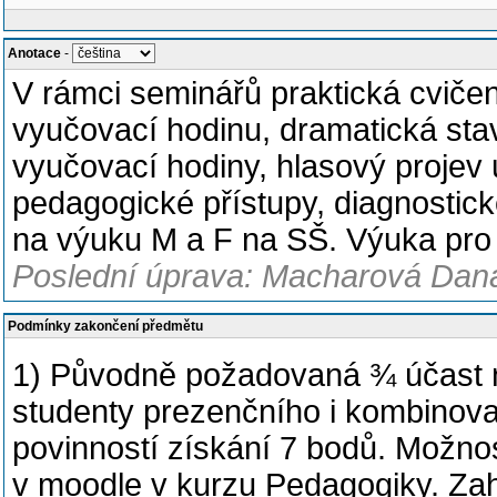
Anotace
-
V rámci seminářů praktická cvičen
vyučovací hodinu, dramatická sta
vyučovací hodiny, hlasový projev uč
pedagogické přístupy, diagnostic
na výuku M a F na SŠ. Výuka pro
Poslední úprava: Macharová Dana
Podmínky zakončení předmětu
1) Původně požadovaná ¾ účast n
studenty prezenčního i kombinova
povinností získání 7 bodů. Možno
v moodle v kurzu Pedagogiky. Zahr