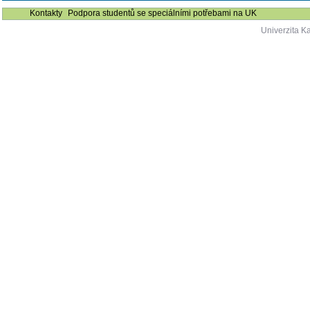
Kontakty
Podpora studentů se speciálními potřebami na UK
Univerzita K