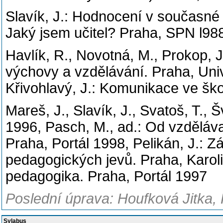
Slavík, J.: Hodnocení v současné š
Jaký jsem učitel? Praha, SPN l98
Havlík, R., Novotná, M., Prokop, J
výchovy a vzdělávání. Praha, Univ
Křivohlavý, J.: Komunikace ve šk
Mareš, J., Slavík, J., Svatoš, T., 
1996, Pasch, M., ad.: Od vzděláv
Praha, Portál 1998, Pelikán, J.:
pedagogických jevů. Praha, Karol
pedagogika. Praha, Portál 1997
Poslední úprava: Houfková Jitka,
Sylabus