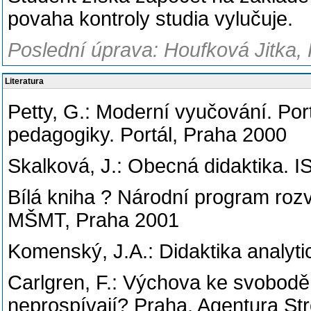
povaha kontroly studia vylučuje.
Poslední úprava: Houfková Jitka,
Literatura
Petty, G.: Moderní vyučování. Por
pedagogiky. Portál, Praha 2000
Skalková, J.: Obecná didaktika. I
Bílá kniha ? Národní program rozv
MŠMT, Praha 2001
Komenský, J.A.: Didaktika analytic
Carlgren, F.: Výchova ke svobodě. 
neprospívají? Praha, Agentura S