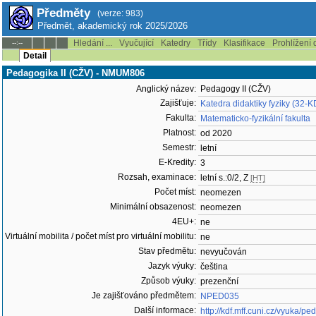
Předměty
(verze: 983)
Předmět, akademický rok 2025/2026
Hledání ...
Vyučující
Katedry
Třídy
Klasifikace
Prohlížení 
--:--
Detail
Pedagogika II (CŽV) - NMUM806
Anglický název:
Pedagogy II (CŽV)
Zajišťuje:
Katedra didaktiky fyziky (32-K
Fakulta:
Matematicko-fyzikální fakulta
Platnost:
od 2020
Semestr:
letní
E-Kredity:
3
Rozsah, examinace:
letní s.:0/2, Z
[HT]
Počet míst:
neomezen
Minimální obsazenost:
neomezen
4EU+:
ne
Virtuální mobilita / počet míst pro virtuální mobilitu:
ne
Stav předmětu:
nevyučován
Jazyk výuky:
čeština
Způsob výuky:
prezenční
Je zajišťováno předmětem:
NPED035
Další informace:
http://kdf.mff.cuni.cz/vyuka/pe