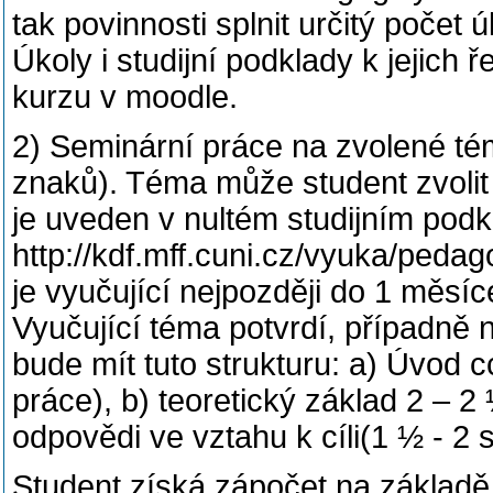
tak povinnosti splnit určitý počet 
Úkoly i studijní podklady k jejich 
kurzu v moodle.
2) Seminární práce na zvolené té
znaků). Téma může student zvoli
je uveden v nultém studijním podk
http://kdf.mff.cuni.cz/vyuka/pedag
je vyučující nejpozději do 1 měsí
Vyučující téma potvrdí, případně
bude mít tuto strukturu: a) Úvod c
práce), b) teoretický základ 2 – 2 
odpovědi ve vztahu k cíli(1 ½ - 2 st
Student získá zápočet na základě 