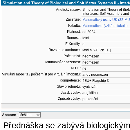
Simulation and Theory of Biological and Soft Matter Systems II - Int
Anglický název:
Simulation and Theory of Biolo
Interfaces, Self-Assembly an
Zajišťuje:
Matematický ústav UK (32-M
Fakulta:
Matematicko-fyzikální fakulta
Platnost:
od 2024
Semestr:
letní
E-Kredity:
3
Rozsah, examinace:
letní s.:2/0, Zk
[HT]
Počet míst:
neomezen
Minimální obsazenost:
neomezen
4EU+:
ne
Virtuální mobilita / počet míst pro virtuální mobilitu:
ano / neomezen
Kompetence:
4EU+ Flagship 3
Stav předmětu:
vyučován
Jazyk výuky:
angličtina
Způsob výuky:
prezenční
Anotace
-
Přednáška se zabývá biologický