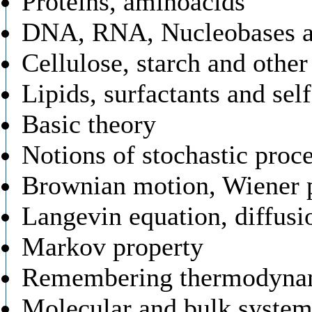
Proteins, aminoacids
DNA, RNA, Nucleobases an
Cellulose, starch and other
Lipids, surfactants and se
Basic theory
Notions of stochastic proc
Brownian motion, Wiener 
Langevin equation, diffusi
Markov property
Remembering thermodyna
Molecular and bulk system