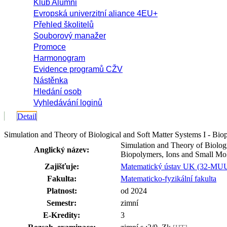
Klub Alumni
Evropská univerzitní aliance 4EU+
Přehled školitelů
Souborový manažer
Promoce
Harmonogram
Evidence programů CŽV
Nástěnka
Hledání osob
Vyhledávání loginů
Detail
Simulation and Theory of Biological and Soft Matter Systems I - 
Simulation and Theory of Biologi
Anglický název:
Biopolymers, Ions and Small Mo
Zajišťuje:
Matematický ústav UK (32-MU
Fakulta:
Matematicko-fyzikální fakulta
Platnost:
od 2024
Semestr:
zimní
E-Kredity:
3