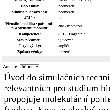
Rozsah, examinace:
zimní s.:2/0, Zk
[HT]
Počet míst:
neomezen
Minimální obsazenost:
neomezen
4EU+:
ne
Virtuální mobilita / počet míst
ano / neomezen
pro virtuální mobilitu:
Kompetence:
4EU+ Flagship 3
Stav předmětu:
vyučován
Jazyk výuky:
angličtina
Způsob výuky:
prezenční
Anotace
-
Úvod do simulačních techni
relevantních pro studium b
propojuje molekulární pohle
fyzikou. Kurz je vhodný pr