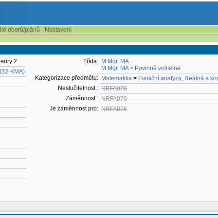
dle oborů/plánů
Nastavení
heory 2
Třída:
M Mgr. MA
M Mgr. MA > Povinně volitelné
 (32-KMA)
Kategorizace předmětu:
Matematika
>
Funkční analýza
,
Reálná a ko
Neslučitelnost :
NRFA076
Záměnnost :
NRFA076
Je záměnnost pro:
NRFA076