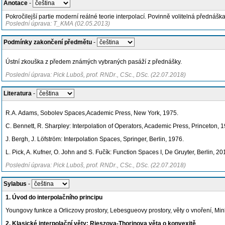
Anotace
-
Pokročilejší partie moderní reálné teorie interpolací. Povinně volitelná přednáš
Poslední úprava: T_KMA (02.05.2013)
Podmínky zakončení předmětu
-
Ústní zkouška z předem známých vybraných pasáží z přednášky.
Poslední úprava: Pick Luboš, prof. RNDr., CSc., DSc. (22.07.2018)
Literatura
-
R.A. Adams, Sobolev Spaces,Academic Press, New York, 1975.
C. Bennett, R. Sharpley: Interpolation of Operators, Academic Press, Princeton, 
J. Bergh, J. Löfström: Interpolation Spaces, Springer, Berlin, 1976.
L. Pick, A. Kufner, O. John and S. Fučík: Function Spaces I, De Gruyter, Berlin, 20
Poslední úprava: Pick Luboš, prof. RNDr., CSc., DSc. (22.07.2018)
Sylabus
-
1. Úvod do interpolačního principu
Youngovy funkce a Orliczovy prostory, Lebesgueovy prostory, věty o vnoření, M
2. Klasické interpolační věty: Rieszova-Thorinova věta o konvexitě