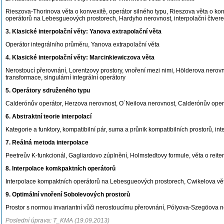
Rieszova-Thorinova věta o konvexitě, operátor silného typu, Rieszova věta o k
operátorů na Lebesgueových prostorech, Hardyho nerovnost, interpolační čtver
3. Klasické interpolační věty: Yanova extrapolační věta
Operátor integrálního průměru, Yanova extrapolační věta
4. Klasické interpolační věty: Marcinkiewiczova věta
Nerostoucí přerovnání, Lorentzovy prostory, vnoření mezi nimi, Hölderova nerovn
transformace, singulární integrální operátory
5. Operátory sdruženého typu
Calderónův operátor, Herzova nerovnost, O´Neilova nerovnost, Calderónův oper
6. Abstraktní teorie interpolací
Kategorie a funktory, kompatibilní pár, suma a průnik kompatibilních prostorů, in
7. Reálná metoda interpolace
Peetreův K-funkcionál, Gagliardovo zúplnění, Holmstedtovy formule, věta o reiter
8. Interpolace komkpaktních operátorů
Interpolace kompaktních operátorů na Lebesgueových prostorech, Cwikelova vě
9. Optimální vnoření Sobolevových prostorů
Prostor s normou invariantní vůči nerostoucímu přerovnání, Pólyova-Szegöova n
Poslední úprava: T_KMA (19.09.2013)