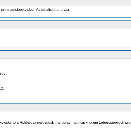
ka pro magisterský obor Matematická analýza.
1988.
12.
inkowského a Hölderova nerovnost, interpolační princip vnoření Lebesgueových pro