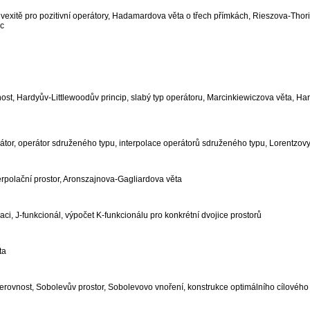
onvexitě pro pozitivní operátory, Hadamardova věta o třech přímkách, Rieszova-T
ec
ost, Hardyův-Littlewoodův princip, slabý typ operátoru, Marcinkiewiczova věta, Ha
átor, operátor sdruženého typu, interpolace operátorů sdruženého typu, Lorentzo
terpolační prostor, Aronszajnova-Gagliardova věta
aci, J-funkcionál, výpočet K-funkcionálu pro konkrétní dvojice prostorů
ta
erovnost, Sobolevův prostor, Sobolevovo vnoření, konstrukce optimálního cílového