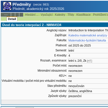
Předměty
(verze: 983)
Předmět, akademický rok 2025/2026
Hledání ...
Vyučující
Katedry
Třídy
Klasifikace
Prohlížení 
--:--
Detail
Úvod do teorie interpolací 2 - NMMA534
Anglický název:
Introduction to Interpolation T
Zajišťuje:
Katedra matematické analýzy
Fakulta:
Matematicko-fyzikální fakulta
Platnost:
od 2025 do 2025
Semestr:
letní
E-Kredity:
4
Rozsah, examinace:
letní s.:2/0, Zk
[HT]
Počet míst:
neomezen
Minimální obsazenost:
neomezen
4EU+:
ne
Virtuální mobilita / počet míst pro virtuální mobilitu:
ne
Stav předmětu:
nevyučován
Jazyk výuky:
čeština, angličtina
Způsob výuky:
prezenční