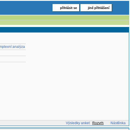
přihlásit se
jiné přihlášení
mplexní analýza
Výsledky anket
Rozvrh
Nástěnka