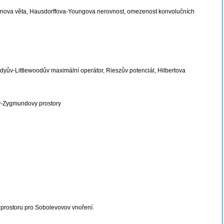
horinova věta, Hausdorffova-Youngova nerovnost, omezenost konvolučních
rdyův-Littlewoodův maximální operátor, Rieszův potenciál, Hilbertova
vy-Zygmundovy prostory
 prostoru pro Sobolevovov vnoření.