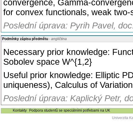
convergence, Gamma-convergence;
for convex functionals, weak two
Poslední úprava: Pyrih Pavel, doc
Podmínky zápisu předmětu
- angličtina
Necessary prior knowledge: Functi
Sobolev space W^{1,2}
Useful prior knowledge: Elliptic P
uniqueness), Calculus of Variatio
Poslední úprava: Kaplický Petr, d
Kontakty
Podpora studentů se speciálními potřebami na UK
Univerzita K