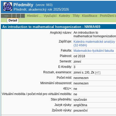
Předměty
(verze: 983)
Předmět, akademický rok 2025/2026
Hledání ...
Vyučující
Katedry
Třídy
Klasifikace
Prohlížení 
--:--
Detail
An introduction to mathematical homogenization - NMMA469
Anglický název:
An introduction to
mathematical homogenization
Zajišťuje:
Katedra matematické analýzy
(32-KMA)
Fakulta:
Matematicko-fyzikální fakulta
Platnost:
od 2018
Semestr:
zimní
E-Kredity:
3
Rozsah, examinace:
zimní s.:2/0, Zk
[HT]
Počet míst:
neomezen
Minimální obsazenost:
neomezen
4EU+:
ne
Virtuální mobilita / počet míst pro virtuální mobilitu:
ne
Stav předmětu:
vyučován
Jazyk výuky:
angličtina
Způsob výuky:
prezenční