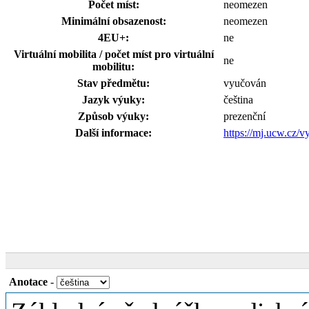
Počet míst:
neomezen
Minimální obsazenost:
neomezen
4EU+:
ne
Virtuální mobilita / počet míst pro virtuální
ne
mobilitu:
Stav předmětu:
vyučován
Jazyk výuky:
čeština
Způsob výuky:
prezenční
Další informace:
https://mj.ucw.cz/
Anotace
-