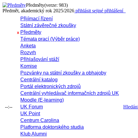
Předměty
(verze: 983)
Předmět, akademický rok 2025/2026
přihlásit se
jiné přihlášení
Přijímací řízení
Státní závěrečné zkoušky
Předměty
x
Témata prací (Výběr práce)
Anketa
Rozvrh
Přihlašování stáží
Komise
Pozvánky na státní zkoušky a obhajoby
Centrální katalog
Portál elektronických zdrojů
Centrální vyhledávač informačních zdrojů UK
Moodle (E-learning)
--:--
UK Forum
Hledání 
UK Point
Centrum Carolina
Platforma doktorského studia
Klub Alumni