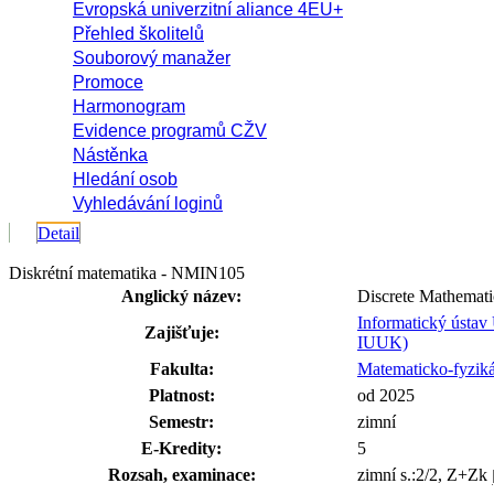
Evropská univerzitní aliance 4EU+
Přehled školitelů
Souborový manažer
Promoce
Harmonogram
Evidence programů CŽV
Nástěnka
Hledání osob
Vyhledávání loginů
Detail
Diskrétní matematika - NMIN105
Anglický název:
Discrete Mathemati
Informatický ústav
Zajišťuje:
IUUK)
Fakulta:
Matematicko-fyzikál
Platnost:
od 2025
Semestr:
zimní
E-Kredity:
5
Rozsah, examinace:
zimní s.:2/2, Z+Zk