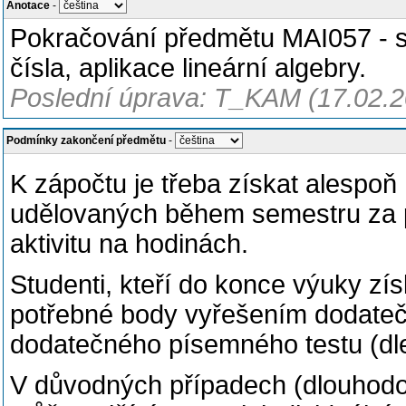
Anotace
-
Pokračování předmětu MAI057 - spe
čísla, aplikace lineární algebry.
Poslední úprava: T_KAM (17.02.2
Podmínky zakončení předmětu
-
K zápočtu je třeba získat alespo
udělovaných během semestru za p
aktivitu na hodinách.
Studenti, kteří do konce výuky zí
potřebné body vyřešením dodate
dodatečného písemného testu (dle
V důvodných případech (dlouhodo