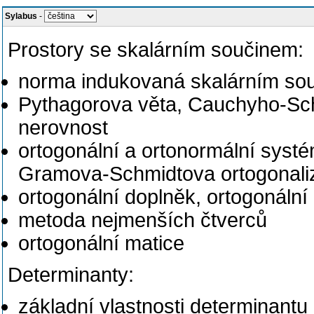
Sylabus
-
Prostory se skalárním součinem:
norma indukovaná skalárním so
Pythagorova věta, Cauchyho-Sch
nerovnost
ortogonální a ortonormální systé
Gramova-Schmidtova ortogonali
ortogonální doplněk, ortogonální
metoda nejmenších čtverců
ortogonální matice
Determinanty:
základní vlastnosti determinantu