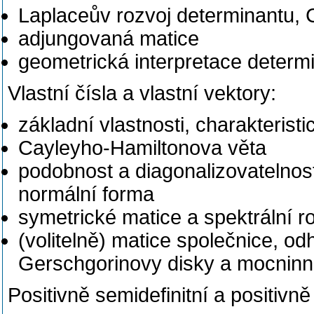
Laplaceův rozvoj determinantu, 
adjungovaná matice
geometrická interpretace determ
Vlastní čísla a vlastní vektory:
základní vlastnosti, charakterist
Cayleyho-Hamiltonova věta
podobnost a diagonalizovatelnost
normální forma
symetrické matice a spektrální r
(volitelně) matice společnice, od
Gerschgorinovy disky a mocnin
Positivně semidefinitní a positivně 