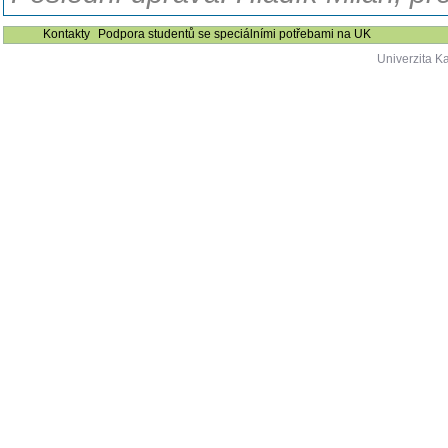
Kontakty
Podpora studentů se speciálními potřebami na UK
Univerzita K