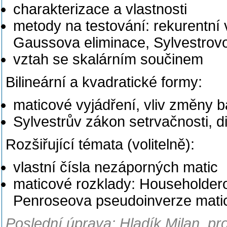
charakterizace a vlastnosti
metody na testování: rekurentní
Gaussova eliminace, Sylvestrovo
vztah se skalárním součinem
Bilineární a kvadratické formy:
maticové vyjádření, vliv změny b
Sylvestrův zákon setrvačnosti, d
Rozšiřující témata (volitelně):
vlastní čísla nezáporných matic
maticové rozklady: Householder
Penroseova pseudoinverze mati
Poslední úprava: Hladík Milan, pro