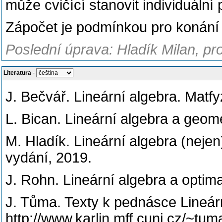
může cvičící stanovit individuáln
Zápočet je podmínkou pro konání
Poslední úprava: Hladík Milan, pro
Literatura
-
J. Bečvář. Lineární algebra. Matfy
L. Bican. Lineární algebra a geom
M. Hladík. Lineární algebra (nejen
vydání, 2019.
J. Rohn. Lineární algebra a optim
J. Tůma. Texty k pednásce Lineár
http://www.karlin.mff.cuni.cz/~tu