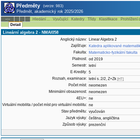
Předměty
(verze: 983)
Předmět, akademický rok 2025/2026
Hledání ...
Vyučující
Katedry
Třídy
Klasifikace
Prohlížení 
--:--
Detail
Lineární algebra 2 - NMAI058
Anglický název:
Linear Algebra 2
Zajišťuje:
Katedra aplikované matemati
Fakulta:
Matematicko-fyzikální fakulta
Platnost:
od 2019
Semestr:
letní
E-Kredity:
5
Rozsah, examinace:
letní s.:2/2, Z+Zk
[HT]
Počet míst:
neomezen
Minimální obsazenost:
neomezen
4EU+:
ne
Virtuální mobilita / počet míst pro virtuální mobilitu:
ne
Stav předmětu:
vyučován
Jazyk výuky:
čeština, angličtina
Způsob výuky:
prezenční