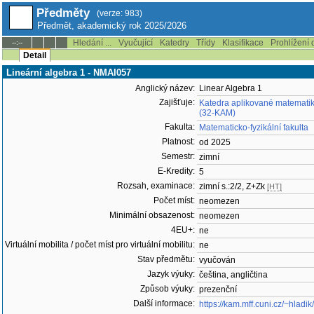
Předměty
(verze: 983)
Předmět, akademický rok 2025/2026
Hledání ...
Vyučující
Katedry
Třídy
Klasifikace
Prohlížení 
--:--
Detail
Lineární algebra 1 - NMAI057
Anglický název:
Linear Algebra 1
Zajišťuje:
Katedra aplikované matemati
(32-KAM)
Fakulta:
Matematicko-fyzikální fakulta
Platnost:
od 2025
Semestr:
zimní
E-Kredity:
5
Rozsah, examinace:
zimní s.:2/2, Z+Zk
[HT]
Počet míst:
neomezen
Minimální obsazenost:
neomezen
4EU+:
ne
Virtuální mobilita / počet míst pro virtuální mobilitu:
ne
Stav předmětu:
vyučován
Jazyk výuky:
čeština, angličtina
Způsob výuky:
prezenční
Další informace:
https://kam.mff.cuni.cz/~hladik