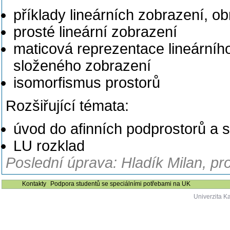
příklady lineárních zobrazení, ob
prosté lineární zobrazení
maticová reprezentace lineárníh
složeného zobrazení
isomorfismus prostorů
Rozšiřující témata:
úvod do afinních podprostorů a s
LU rozklad
Poslední úprava: Hladík Milan, pro
Kontakty
Podpora studentů se speciálními potřebami na UK
Univerzita K