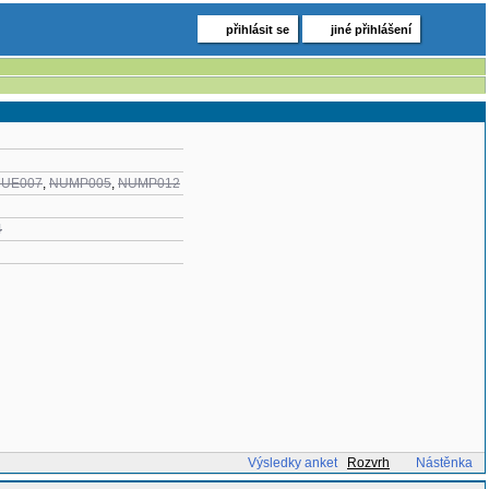
přihlásit se
jiné přihlášení
UE007
,
NUMP005
,
NUMP012
4
Výsledky anket
Rozvrh
Nástěnka