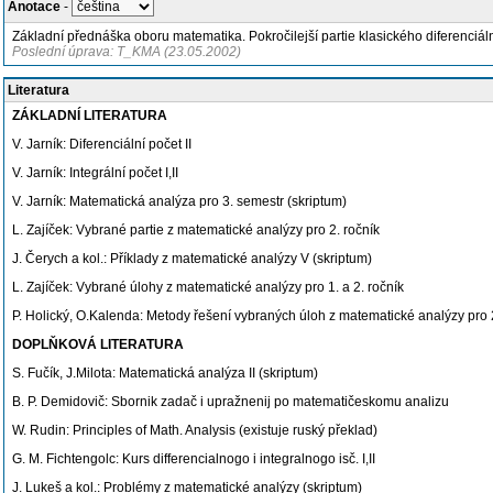
Anotace
-
Základní přednáška oboru matematika. Pokročilejší partie klasického diferenciáln
Poslední úprava: T_KMA (23.05.2002)
Literatura
ZÁKLADNÍ LITERATURA
V. Jarník: Diferenciální počet II
V. Jarník: Integrální počet I,II
V. Jarník: Matematická analýza pro 3. semestr (skriptum)
L. Zajíček: Vybrané partie z matematické analýzy pro 2. ročník
J. Čerych a kol.: Příklady z matematické analýzy V (skriptum)
L. Zajíček: Vybrané úlohy z matematické analýzy pro 1. a 2. ročník
P. Holický, O.Kalenda: Metody řešení vybraných úloh z matematické analýzy pro 
DOPLŇKOVÁ LITERATURA
S. Fučík, J.Milota: Matematická analýza II (skriptum)
B. P. Demidovič: Sbornik zadač i upražnenij po matematičeskomu analizu
W. Rudin: Principles of Math. Analysis (existuje ruský překlad)
G. M. Fichtengolc: Kurs differencialnogo i integralnogo isč. I,II
J. Lukeš a kol.: Problémy z matematické analýzy (skriptum)