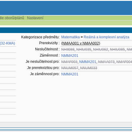
dle oborů/plánů
Nastavení
Kategorizace předmětu:
Matematika
>
Reálná a komplexní analýza
Prerekvizity :
 (32-KMA)
{NMAA001 v NMAA002}
Neslučitelnost :
NHII088
,
NHIU035
,
NHIU062
,
NHIU085
,
NM
Záměnnost :
NMMA201
Je neslučitelnost pro:
NMAF003
,
NMMA201
,
NMAA073
,
NMAF00
Je prerekvizitou pro:
NNUM057
,
NNUM033
Je záměnnost pro:
NMMA201