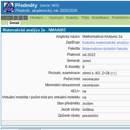
Předměty
(verze: 983)
Předmět, akademický rok 2025/2026
Hledání ...
Vyučující
Katedry
Třídy
Klasifikace
Prohlížení 
--:--
Detail
Matematická analýza 2a - NMAA003
Anglický název:
Mathematical Analysis 2a
Zajišťuje:
Katedra matematické analýzy
Fakulta:
Matematicko-fyzikální fakulta
Platnost:
od 2022
Semestr:
zimní
E-Kredity:
9
Rozsah, examinace:
zimní s.:4/2, Z+Zk
[HT]
Počet míst:
neomezen
Minimální obsazenost:
neomezen
4EU+:
ne
Virtuální mobilita / počet míst pro virtuální mobilitu:
ne
Stav předmětu:
zrušen
Jazyk výuky:
čeština
Způsob výuky:
prezenční