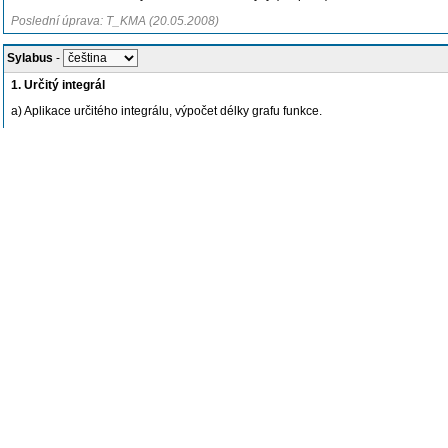
Poslední úprava: T_KMA (20.05.2008)
Sylabus
-
1. Určitý integrál
a) Aplikace určitého integrálu, výpočet délky grafu funkce.
b) Zjištování konvergence Newtonova integrálu, Abelovo a Dirichletovo
kritérium.
c) Integrální tvar zbytku v Taylorově formuli.
2. Základy teorie metrických prostorů
a) Základní příklady a pojmy; limita a spojitost zobrazení.
b) Úplný prostor; Banachova věta o kontrakci.
c) Kompaktní prostor; základní aplikace, kompakty v Euklidově prostoru.
3. Teorie funkcí více proměnných
a) Diferenciál zobrazení, Jakobiho matice, derivace ve směru.
b) Diferenciál složeného zobrazení.
c) Věty o implicitních funkcích a o inverzním zobrazení. Regulární zobrazení a d
4. Diferenciální rovnice