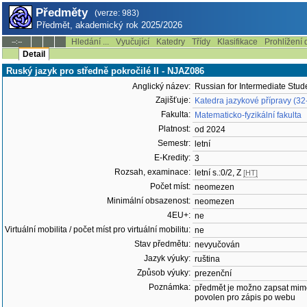
Předměty
(verze: 983)
Předmět, akademický rok 2025/2026
Hledání ...
Vyučující
Katedry
Třídy
Klasifikace
Prohlížení 
--:--
Detail
Ruský jazyk pro středně pokročilé II - NJAZ086
Anglický název:
Russian for Intermediate Stude
Zajišťuje:
Katedra jazykové přípravy (32
Fakulta:
Matematicko-fyzikální fakulta
Platnost:
od 2024
Semestr:
letní
E-Kredity:
3
Rozsah, examinace:
letní s.:0/2, Z
[HT]
Počet míst:
neomezen
Minimální obsazenost:
neomezen
4EU+:
ne
Virtuální mobilita / počet míst pro virtuální mobilitu:
ne
Stav předmětu:
nevyučován
Jazyk výuky:
ruština
Způsob výuky:
prezenční
Poznámka:
předmět je možno zapsat mim
povolen pro zápis po webu