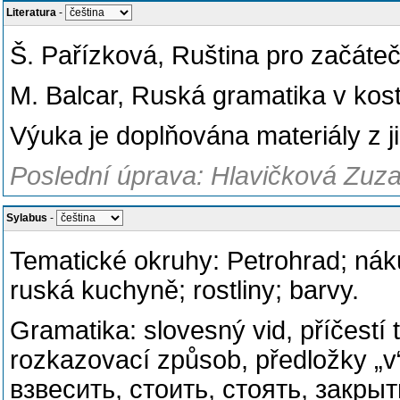
Literatura
-
Š. Pařízková, Ruština pro začát
M. Balcar, Ruská gramatika v kos
Výuka je doplňována materiály z j
Poslední úprava: Hlavičková Zuza
Sylabus
-
Tematické okruhy: Petrohrad; náku
ruská kuchyně; rostliny; barvy.
Gramatika: slovesný vid, příčestí
rozkazovací způsob, předložky „v“
взвесить, стоить, стоять, закрыт