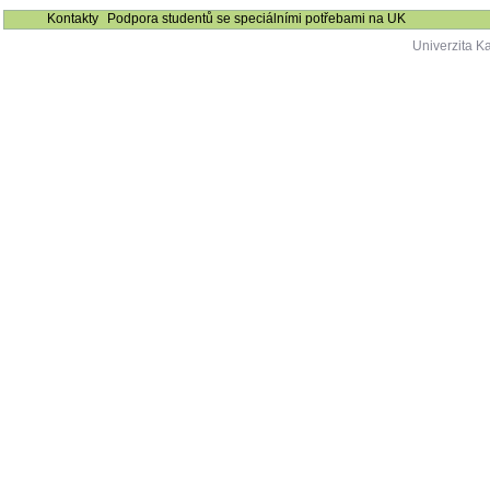
Kontakty
Podpora studentů se speciálními potřebami na UK
Univerzita K