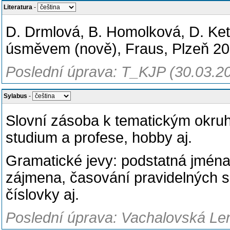
Literatura
-
D. Drmlová, B. Homolková, D. Ke
úsměvem (nově), Fraus, Plzeň 2
Poslední úprava: T_KJP (30.03.2
Sylabus
-
Slovní zásoba k tematickým okruh
studium a profese, hobby aj.
Gramatické jevy: podstatná jména 
zájmena, časování pravidelných s
číslovky aj.
Poslední úprava: Vachalovská Len