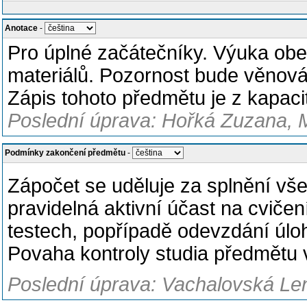
Anotace
-
Pro úplné začátečníky. Výuka ob
materiálů. Pozornost bude věnová
Zápis tohoto předmětu je z kapac
Poslední úprava: Hořká Zuzana, M
Podmínky zakončení předmětu
-
Zápočet se uděluje za splnění vš
pravidelná aktivní účast na cviče
testech, popřípadě odevzdání úlo
Povaha kontroly studia předmětu v
Poslední úprava: Vachalovská Len