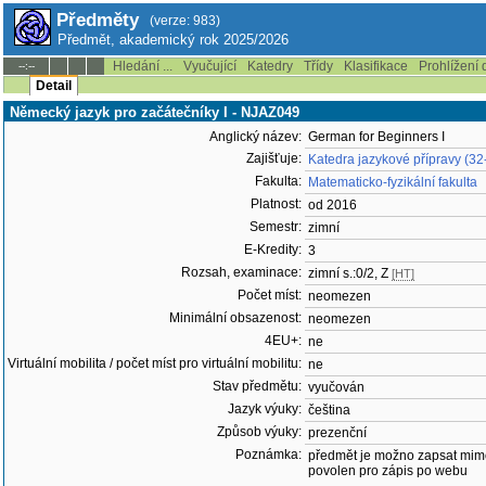
Předměty
(verze: 983)
Předmět, akademický rok 2025/2026
Hledání ...
Vyučující
Katedry
Třídy
Klasifikace
Prohlížení 
--:--
Detail
Německý jazyk pro začátečníky I - NJAZ049
Anglický název:
German for Beginners I
Zajišťuje:
Katedra jazykové přípravy (32
Fakulta:
Matematicko-fyzikální fakulta
Platnost:
od 2016
Semestr:
zimní
E-Kredity:
3
Rozsah, examinace:
zimní s.:0/2, Z
[HT]
Počet míst:
neomezen
Minimální obsazenost:
neomezen
4EU+:
ne
Virtuální mobilita / počet míst pro virtuální mobilitu:
ne
Stav předmětu:
vyučován
Jazyk výuky:
čeština
Způsob výuky:
prezenční
Poznámka:
předmět je možno zapsat mim
povolen pro zápis po webu