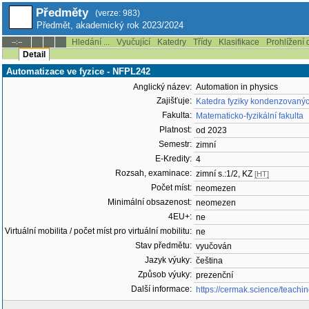
Předměty
(verze: 983)
Předmět, akademický rok 2023/2024
Hledání ...
Vyučující
Katedry
Třídy
Klasifikace
Prohlížení 
--:--
Detail
Automatizace ve fyzice - NFPL242
Anglický název:
Automation in physics
Zajišťuje:
Katedra fyziky kondenzovanýc
Fakulta:
Matematicko-fyzikální fakulta
Platnost:
od 2023
Semestr:
zimní
E-Kredity:
4
Rozsah, examinace:
zimní s.:1/2, KZ
[HT]
Počet míst:
neomezen
Minimální obsazenost:
neomezen
4EU+:
ne
Virtuální mobilita / počet míst pro virtuální mobilitu:
ne
Stav předmětu:
vyučován
Jazyk výuky:
čeština
Způsob výuky:
prezenční
Další informace:
https://cermak.science/teachi