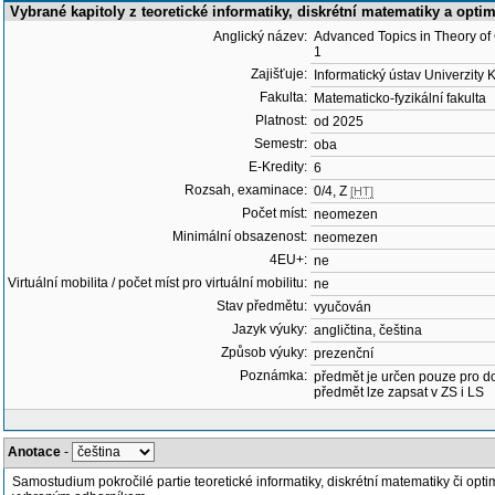
Vybrané kapitoly z teoretické informatiky, diskrétní matematiky a opti
Anglický název:
Advanced Topics in Theory of
1
Zajišťuje:
Informatický ústav Univerzity 
Fakulta:
Matematicko-fyzikální fakulta
Platnost:
od 2025
Semestr:
oba
E-Kredity:
6
Rozsah, examinace:
0/4, Z
[HT]
Počet míst:
neomezen
Minimální obsazenost:
neomezen
4EU+:
ne
Virtuální mobilita / počet míst pro virtuální mobilitu:
ne
Stav předmětu:
vyučován
Jazyk výuky:
angličtina, čeština
Způsob výuky:
prezenční
Poznámka:
předmět je určen pouze pro d
předmět lze zapsat v ZS i LS
Anotace
-
Samostudium pokročilé partie teoretické informatiky, diskrétní matematiky či opti