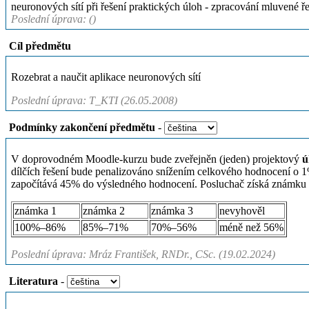
neuronových sítí při řešení praktických úloh - zpracování mluvené ře
Poslední úprava: ()
Cíl předmětu
Rozebrat a naučit aplikace neuronových sítí
Poslední úprava: T_KTI (26.05.2008)
Podmínky zakončení předmětu
-
V doprovodném Moodle-kurzu bude zveřejněn (jeden) projektový
ú
dílčích řešení bude penalizováno snížením celkového hodnocení o 
započítává 45% do výsledného hodnocení. Posluchač získá známku n
známka 1
známka 2
známka 3
nevyhověl
100%–86%
85%–71%
70%–56%
méně než 56%
Poslední úprava: Mráz František, RNDr., CSc. (19.02.2024)
Literatura
-