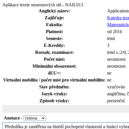
Aplikace teorie neuronových sítí - NAIL013
Anglický název:
Application
Zajišťuje:
Katedra teo
Fakulta:
Matematicko
Platnost:
od 2016
Semestr:
letní
E-Kredity:
3
Rozsah, examinace:
letní s.:2/0
Počet míst:
neomezen
Minimální obsazenost:
neomezen
4EU+:
ne
Virtuální mobilita / počet míst pro virtuální mobilitu:
ne
Stav předmětu:
vyučován
Jazyk výuky:
angličtina, 
Způsob výuky:
prezenční
Anotace
-
Přednáška je zaměřena na hlubší pochopení vlastností a funkcí vybra