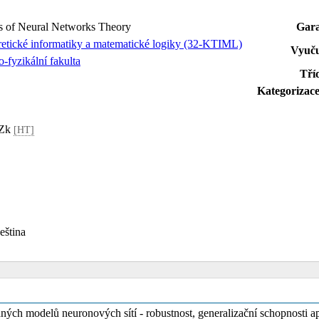
s of Neural Networks Theory
Gara
retické informatiky a matematické logiky (32-KTIML)
Vyuču
-fyzikální fakulta
Tří
Kategorizac
, Zk
[HT]
čeština
ných modelů neuronových sítí - robustnost, generalizační schopnosti ap