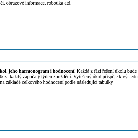
či, obrazové informace, robotika atd.
kol, jeho harmonogram i hodnocení
. Každá z fází řešení úkolu bud
1% za každý započatý týden zpoždění. Vyřešený úkol přispěje k výsle
a základě celkového hodnocení podle následující tabulky