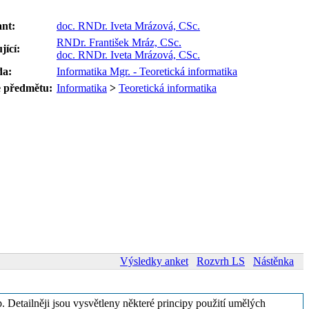
nt:
doc. RNDr. Iveta Mrázová, CSc.
RNDr. František Mráz, CSc.
jící:
doc. RNDr. Iveta Mrázová, CSc.
da:
Informatika Mgr. - Teoretická informatika
e předmětu:
Informatika
>
Teoretická informatika
Výsledky anket
Rozvrh LS
Nástěnka
. Detailněji jsou vysvětleny některé principy použití umělých