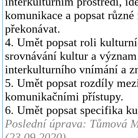
interkulturním prostředí, id
komunikace a popsat různé 
překonávat.
4. Umět popsat roli kulturn
srovnávání kultur a význam 
interkulturního vnímání a zn
5. Umět popsat rozdíly mez
komunikačními přístupy.
6. Umět popsat specifika ku
Poslední úprava: Tůmová M
(23.09.2020)