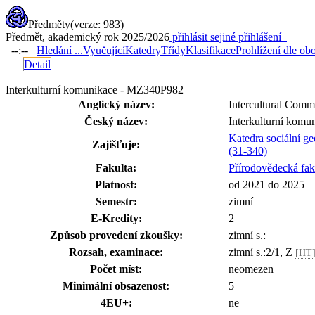
Předměty
(verze: 983)
Předmět, akademický rok 2025/2026
přihlásit se
jiné přihlášení
--:--
Hledání ...
Vyučující
Katedry
Třídy
Klasifikace
Prohlížení dle ob
Detail
Interkulturní komunikace - MZ340P982
Anglický název:
Intercultural Comm
Český název:
Interkulturní komu
Katedra sociální ge
Zajišťuje:
(31-340)
Fakulta:
Přírodovědecká fak
Platnost:
od 2021 do 2025
Semestr:
zimní
E-Kredity:
2
Způsob provedení zkoušky:
zimní s.:
Rozsah, examinace:
zimní s.:2/1, Z
[HT
Počet míst:
neomezen
Minimální obsazenost:
5
4EU+:
ne