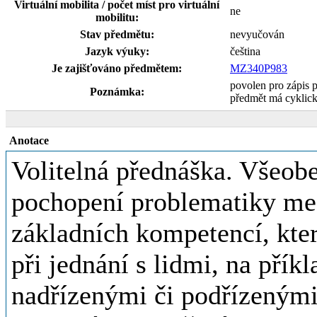
Virtuální mobilita / počet míst pro virtuální
ne
mobilitu:
Stav předmětu:
nevyučován
Jazyk výuky:
čeština
Je zajišťováno předmětem:
MZ340P983
povolen pro zápis
Poznámka:
předmět má cyklic
Anotace
Volitelná přednáška. Všeob
pochopení problematiky mez
základních kompetencí, kte
při jednání s lidmi, na přík
nadřízenými či podřízenými,