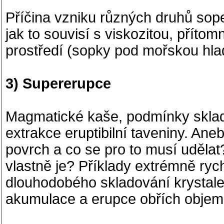
Příčina vzniku různých druhů sope
jak to souvisí s viskozitou, přítom
prostředí (sopky pod mořskou hlad
3) Supererupce
Magmatické kaše, podmínky sklad
extrakce eruptibilní taveniny. Ane
povrch a co se pro to musí uděla
vlastně je? Příklady extrémně ry
dlouhodobého skladování krystal
akumulace a erupce obřích objemů