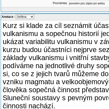
Poznámka:
povolen pro zápis po webu
Anotace
-
Kurz si klade za cíl seznámit úča
vulkanismu a sopečnou historií je
ukázat variabilitu vulkanismu v z
kurzu budou účastníci nejprve se
základy vulkanismu i vnitřní stav
podíváme na jednotlivé druhy sop
si, co se z jejich tvarů můžeme 
vzniku magmatu a velkoobjemových
člověka sopečná činnost představu
Sluneční soustavy s pevným povr
činnosti nachází.