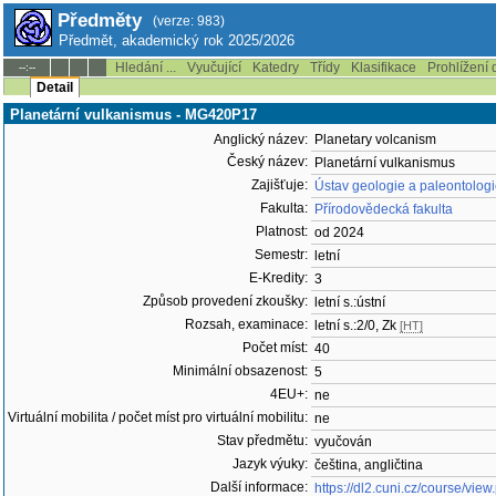
Předměty
(verze: 983)
Předmět, akademický rok 2025/2026
Hledání ...
Vyučující
Katedry
Třídy
Klasifikace
Prohlížení 
--:--
Detail
Planetární vulkanismus - MG420P17
Anglický název:
Planetary volcanism
Český název:
Planetární vulkanismus
Zajišťuje:
Ústav geologie a paleontologi
Fakulta:
Přírodovědecká fakulta
Platnost:
od 2024
Semestr:
letní
E-Kredity:
3
Způsob provedení zkoušky:
letní s.:ústní
Rozsah, examinace:
letní s.:2/0, Zk
[HT]
Počet míst:
40
Minimální obsazenost:
5
4EU+:
ne
Virtuální mobilita / počet míst pro virtuální mobilitu:
ne
Stav předmětu:
vyučován
Jazyk výuky:
čeština, angličtina
Další informace:
https://dl2.cuni.cz/course/vi