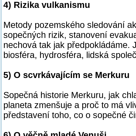
4) Rizika vulkanismu
Metody pozemského sledování ak
sopečných rizik, stanovení evaku
nechová tak jak předpokládáme. J
biosféra, hydrosféra, lidská spol
5) O scvrkávajícím se Merkuru
Sopečná historie Merkuru, jak chl
planeta zmenšuje a proč to má vl
představení toho, co o sopečné č
6) O věčně mladé Venuši