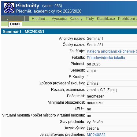
Předměty
(verze: 983)
Předmět, akademický rok 2025/2026
Hledání ...
Vyučující
Katedry
Třídy
Klasifikace
Prohlížení 
--:--
Detail
Seminář I - MC240S51
Anglický název:
Seminar I
Český název:
Seminář I
Zajišťuje:
Katedra anorganické chemie 
Fakulta:
Přírodovědecká fakulta
Platnost:
od 2025
Semestr:
zimní
E-Kredity:
1
Způsob provedení zkoušky:
zimní s.:
Rozsah, examinace:
zimní s.:0/2, Z
[HT]
Počet míst:
neomezen
Minimální obsazenost:
neomezen
4EU+:
ne
Virtuální mobilita / počet míst pro virtuální mobilitu:
ne
Stav předmětu:
vyučován
Jazyk výuky:
čeština
Je zajišťováno předmětem:
MC240S31