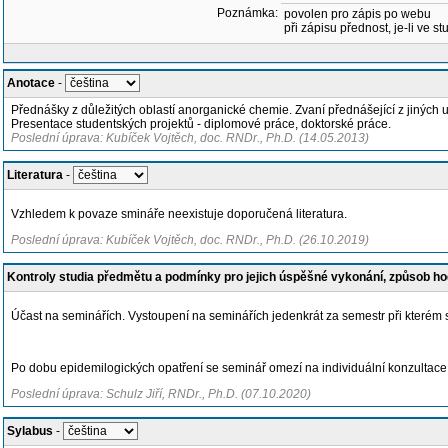
Poznámka:
povolen pro zápis po webu
při zápisu přednost, je-li ve st
Anotace
-
Přednášky z důležitých oblastí anorganické chemie. Zvaní přednášející z jiných un
Presentace studentských projektů - diplomové práce, doktorské práce.
Poslední úprava: Kubíček Vojtěch, doc. RNDr., Ph.D. (14.05.2013)
Literatura
-
Vzhledem k povaze smináře neexistuje doporučená literatura.
Poslední úprava: Kubíček Vojtěch, doc. RNDr., Ph.D. (26.10.2019)
Kontroly studia předmětu a podmínky pro jejich úspěšné vykonání, způsob h
Účast na seminářích. Vystoupení na seminářích jedenkrát za semestr při kterém 
Po dobu epidemilogických opatření se seminář omezí na individuální konzultace
Poslední úprava: Schulz Jiří, RNDr., Ph.D. (07.10.2020)
Sylabus
-