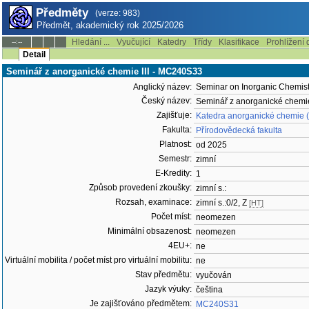
Předměty
(verze: 983)
Předmět, akademický rok 2025/2026
Hledání ...
Vyučující
Katedry
Třídy
Klasifikace
Prohlížení 
--:--
Detail
Seminář z anorganické chemie III - MC240S33
Anglický název:
Seminar on Inorganic Chemistr
Český název:
Seminář z anorganické chemie
Zajišťuje:
Katedra anorganické chemie 
Fakulta:
Přírodovědecká fakulta
Platnost:
od 2025
Semestr:
zimní
E-Kredity:
1
Způsob provedení zkoušky:
zimní s.:
Rozsah, examinace:
zimní s.:0/2, Z
[HT]
Počet míst:
neomezen
Minimální obsazenost:
neomezen
4EU+:
ne
Virtuální mobilita / počet míst pro virtuální mobilitu:
ne
Stav předmětu:
vyučován
Jazyk výuky:
čeština
Je zajišťováno předmětem:
MC240S31