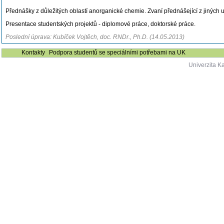
Přednášky z důležitých oblastí anorganické chemie. Zvaní přednášející z jiných un
Presentace studentských projektů - diplomové práce, doktorské práce.
Poslední úprava: Kubíček Vojtěch, doc. RNDr., Ph.D. (14.05.2013)
Kontakty
Podpora studentů se speciálními potřebami na UK
Univerzita K