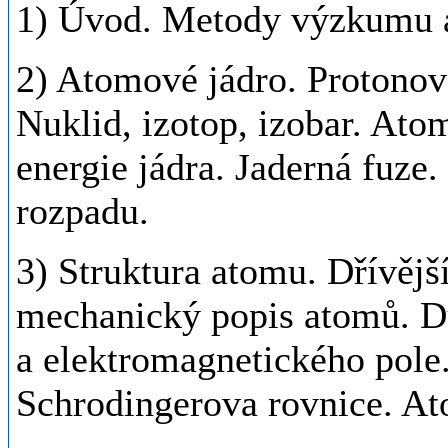
1) Úvod. Metody výzkumu 
2) Atomové jádro. Protonov
Nuklid, izotop, izobar. At
energie jádra. Jaderná fuze.
rozpadu.
3) Struktura atomu. Dřívějš
mechanický popis atomů. Du
a elektromagnetického pole. 
Schrodingerova rovnice. At