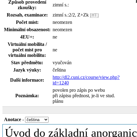
Způsob provedení
zimní s.:
zkoušky:
Rozsah, examinace:
zimní s.:2/2, Z+Zk
[HT]
Počet míst:
neomezen
Minimální obsazenost:
neomezen
4EU+:
ne
Virtuální mobilita /
počet míst pro
ne
virtuální mobilitu:
Stav předmětu:
vyučován
Jazyk výuky:
čeština
http://dl2.cuni.cz/course/view.php?
Další informace:
id=1240
povolen pro zápis po webu
Poznámka:
při zápisu přednost, je-li ve stud.
plánu
Anotace
-
Úvod do základní anorganic