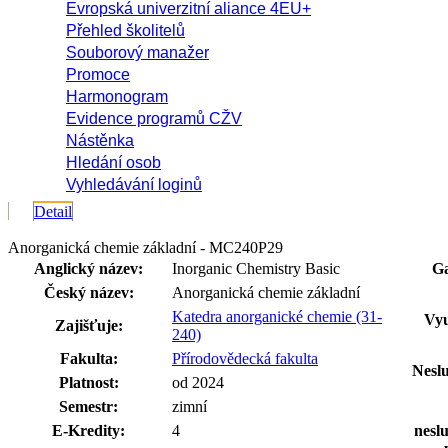
Evropská univerzitní aliance 4EU+
Přehled školitelů
Souborový manažer
Promoce
Harmonogram
Evidence programů CŽV
Nástěnka
Hledání osob
Vyhledávání loginů
Detail
Anorganická chemie základní - MC240P29
Anglický název:
Inorganic Chemistry Basic
Ga
Český název:
Anorganická chemie základní
Katedra anorganické chemie (31-
Vyu
Zajišťuje:
240)
Fakulta:
Přírodovědecká fakulta
Neslu
Platnost:
od 2024
Semestr:
zimní
E-Kredity:
4
neslu