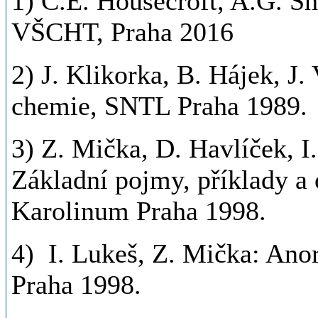
1) C.E. Housecroft, A.G. S
VŠCHT, Praha 2016
2) J. Klikorka, B. Hájek, J
chemie, SNTL Praha 1989.
3) Z. Mička, D. Havlíček, I.
Základní pojmy, příklady a
Karolinum Praha 1998.
4) I. Lukeš, Z. Mička: Ano
Praha 1998.