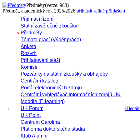
Předměty
(verze: 983)
Předmět, akademický rok 2025/2026
přihlásit se
jiné přihlášení
Přijímací řízení
Státní závěrečné zkoušky
Předměty
x
Témata prací (Výběr práce)
Anketa
Rozvrh
Přihlašování stáží
Komise
Pozvánky na státní zkoušky a obhajoby
Centrální katalog
Portál elektronických zdrojů
Centrální vyhledávač informačních zdrojů UK
Moodle (E-learning)
--:--
UK Forum
Hledání 
UK Point
Centrum Carolina
Platforma doktorského studia
Klub Alumni