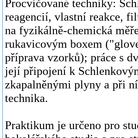
Procvičované techniky: Sch
reagencií, vlastní reakce, fi
na fyzikálně-chemická měřen
rukavicovým boxem ("glove-
příprava vzorků); práce s d
její připojení k Schlenkový
zkapalněnými plyny a při n
technika.
Praktikum je určeno pro stu