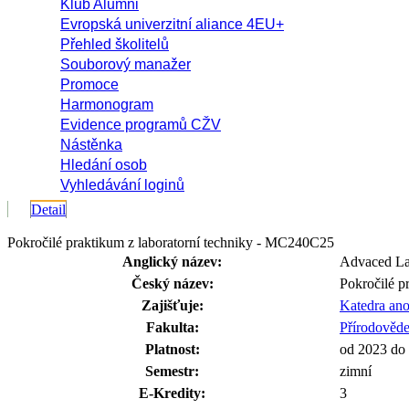
Klub Alumni
Evropská univerzitní aliance 4EU+
Přehled školitelů
Souborový manažer
Promoce
Harmonogram
Evidence programů CŽV
Nástěnka
Hledání osob
Vyhledávání loginů
Detail
Pokročilé praktikum z laboratorní techniky - MC240C25
Anglický název:
Advaced La
Český název:
Pokročilé p
Zajišťuje:
Katedra ano
Fakulta:
Přírodověde
Platnost:
od 2023 do
Semestr:
zimní
E-Kredity:
3