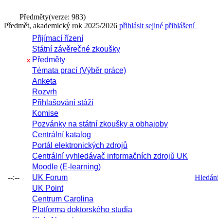
Předměty
(verze: 983)
Předmět, akademický rok 2025/2026
přihlásit se
jiné přihlášení
Přijímací řízení
Státní závěrečné zkoušky
Předměty
x
Témata prací (Výběr práce)
Anketa
Rozvrh
Přihlašování stáží
Komise
Pozvánky na státní zkoušky a obhajoby
Centrální katalog
Portál elektronických zdrojů
Centrální vyhledávač informačních zdrojů UK
Moodle (E-learning)
--:--
UK Forum
Hledání 
UK Point
Centrum Carolina
Platforma doktorského studia