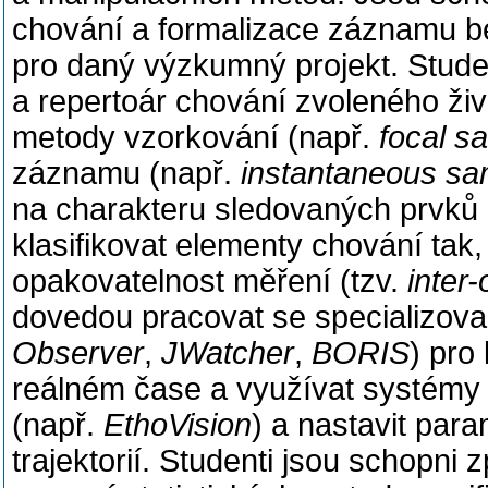
chování a formalizace záznamu b
pro daný výzkumný projekt.
Stude
a repertoár chování zvoleného ži
metody vzorkování (např.
focal s
záznamu (např.
instantaneous sa
na charakteru sledovaných prvků
klasifikovat elementy chování tak, 
opakovatelnost měření (tzv.
inter-
dovedou pracovat se
specializov
Observer
,
JWatcher
,
BORIS
) pro
reálném čase a v
yužívat
systémy 
(např.
EthoVision
) a nastavit par
trajektorií.
Studenti jsou schopni 