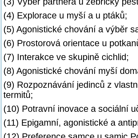
(3) Výběr partnera u zebřičky pes
(4) Explorace u myší a u ptáků;
(5) Agonistické chování a výběr 
(6) Prostorová orientace u potkan
(7) Interakce ve skupině cichlid;
(8) Agonistické chování myší dom
(9) Rozpoznávání jedinců z vlastní
termitů;
(10) Potravní inovace a sociální 
(11) Epigamní, agonistické a anti
(12) Preference samce u samic Poe