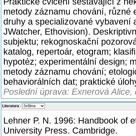
Praktické cvičení sestávající z n
metody záznamu chování, různé e
druhy a specializované vybavení a 
JWatcher, Ethovision). Deskriptivn
subjektu; rekognoskační pozorován
katalog, repertoár, etogram; klas
hypotéz; experimentální design; 
metody záznamu chování; etologick
behaviorálních dat; praktické úlo
Poslední úprava: Exnerová Alice, 
Literatura
-
Lehner P. N. 1996: Handbook of e
University Press. Cambridge.