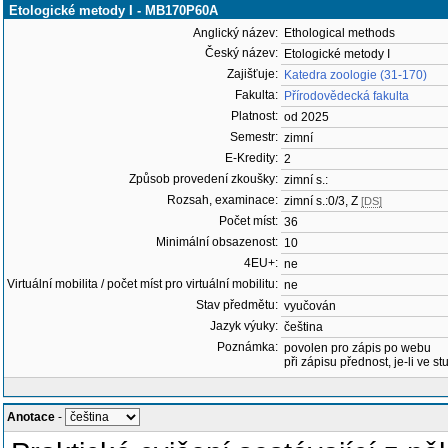
Etologické metody I - MB170P60A
Anglický název:
Ethological methods
Český název:
Etologické metody I
Zajišťuje:
Katedra zoologie (31-170)
Fakulta:
Přírodovědecká fakulta
Platnost:
od 2025
Semestr:
zimní
E-Kredity:
2
Způsob provedení zkoušky:
zimní s.:
Rozsah, examinace:
zimní s.:0/3, Z
[DS]
Počet míst:
36
Minimální obsazenost:
10
4EU+:
ne
Virtuální mobilita / počet míst pro virtuální mobilitu:
ne
Stav předmětu:
vyučován
Jazyk výuky:
čeština
Poznámka:
povolen pro zápis po webu
při zápisu přednost, je-li ve st
Anotace
-