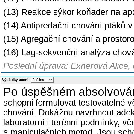
(13) Reakce sýkor koňader na ap
(14) Antipredační chování ptáků 
(15) Agregační chování a prostoro
(16) Lag-sekvenční analýza chová
Poslední úprava: Exnerová Alice, 
Výsledky učení
-
Po úspěšném absolvován
schopni formulovat
testovatelné v
chování. Dokážou n
avrhnout
adek
laboratorní i terénní podmínky, v
a manipulačních metod. J
sou scho