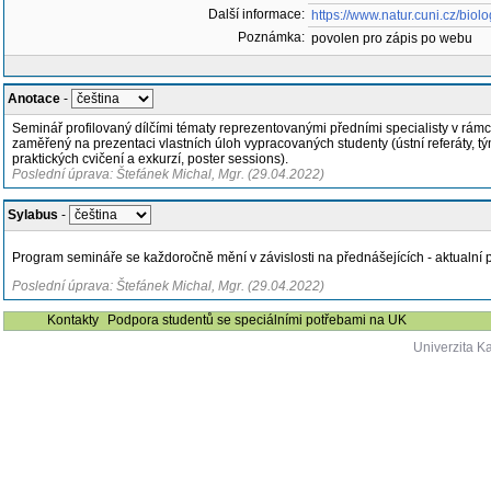
Další informace:
https://www.natur.cuni.cz/biol
Poznámka:
povolen pro zápis po webu
Anotace
-
Seminář profilovaný dílčími tématy reprezentovanými předními specialisty v rámc
zaměřený na prezentaci vlastních úloh vypracovaných studenty (ústní referáty, t
praktických cvičení a exkurzí, poster sessions).
Poslední úprava: Štefánek Michal, Mgr. (29.04.2022)
Sylabus
-
Program semináře se každoročně mění v závislosti na přednášejících - aktualní p
Poslední úprava: Štefánek Michal, Mgr. (29.04.2022)
Kontakty
Podpora studentů se speciálními potřebami na UK
Univerzita K