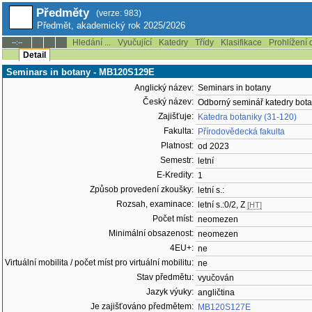
Předměty
(verze: 983)
Předmět, akademický rok 2025/2026
Hledání ...
Vyučující
Katedry
Třídy
Klasifikace
Prohlížení 
--:--
Detail
Seminars in botany - MB120S129E
Anglický název:
Seminars in botany
Český název:
Odborný seminář katedry bota
Zajišťuje:
Katedra botaniky (31-120)
Fakulta:
Přírodovědecká fakulta
Platnost:
od 2023
Semestr:
letní
E-Kredity:
1
Způsob provedení zkoušky:
letní s.:
Rozsah, examinace:
letní s.:0/2, Z
[HT]
Počet míst:
neomezen
Minimální obsazenost:
neomezen
4EU+:
ne
Virtuální mobilita / počet míst pro virtuální mobilitu:
ne
Stav předmětu:
vyučován
Jazyk výuky:
angličtina
Je zajišťováno předmětem:
MB120S127E