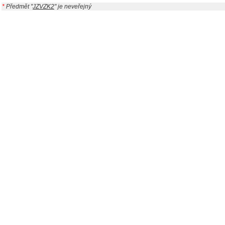
*
Předmět "
JZVZK2
" je neveřejný