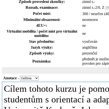
Způsob provedení zkoušky:
zimní s.:
Rozsah, examinace:
zimní s.:2/0, Z
[H
Počet míst:
300 / neurčen (4
Minimální obsazenost:
neomezen
4EU+:
ne
Virtuální mobilita / počet míst pro virtuální
ne
mobilitu:
Stav předmětu:
vyučován
Jazyk výuky:
angličtina
Způsob výuky:
prezenční
předmět je možn
Poznámka:
povolen pro zápi
Anotace
-
Cílem tohoto kurzu je pom
studentům s orientací a adap