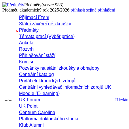
Předměty
(verze: 983)
Předmět, akademický rok 2025/2026
přihlásit se
jiné přihlášení
Přijímací řízení
Státní závěrečné zkoušky
Předměty
x
Témata prací (Výběr práce)
Anketa
Rozvrh
Přihlašování stáží
Komise
Pozvánky na státní zkoušky a obhajoby
Centrální katalog
Portál elektronických zdrojů
Centrální vyhledávač informačních zdrojů UK
Moodle (E-learning)
--:--
UK Forum
Hledání 
UK Point
Centrum Carolina
Platforma doktorského studia
Klub Alumni