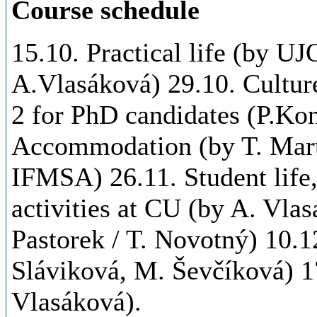
Course schedule
15.10. Practical life (by UJ
A.Vlasáková
)
29
.10. Cultu
2 for
PhD candidates
(
P.Ko
Accommodation (by
T. Mar
IFMSA
)
2
6
.11. Student life
activities at CU (by
A. Vlas
Pastorek / T. Novotný)
10
.1
Sláviková
, M. Ševčíková
)
1
Vlasáková).