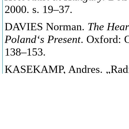
2000. s. 19–37.
DAVIES Norman.
The Heart
Poland‘s Present
. Oxford: 
138–153.
KASEKAMP, Andres. „Radi
the North-East Baltic“
Journ
4 (Oct., 1999), s. 587–600.
KITSCHELT, Herbert, et al
Competition, Representation