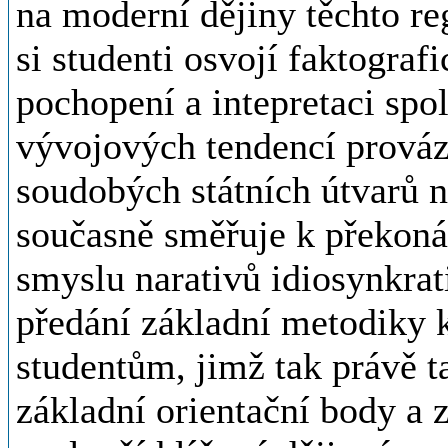
na moderní dějiny těchto reg
si studenti osvojí faktograf
pochopení a intepretaci spo
vývojových tendencí prováze
soudobých státních útvarů 
současně směřuje k překonáv
smyslu narativů idiosynkrat
předání základní metodiky 
studentům, jimž tak právě t
základní orientační body a 