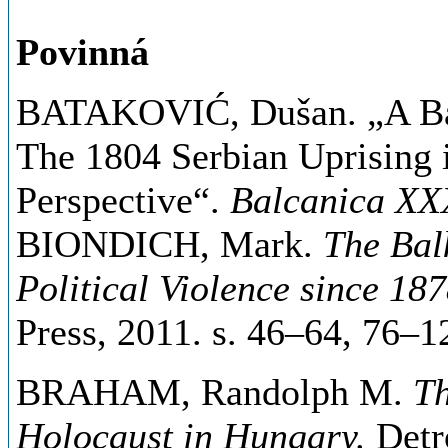
Povinná
BATAKOVIĆ, Dušan. „A Bal
The 1804 Serbian Uprising 
Perspective“.
Balcanica XX
BIONDICH, Mark.
The Bal
Political Violence since 18
Press, 2011. s. 46–64, 76–
BRAHAM, Randolph M.
Th
Holocaust in Hungary.
Detro