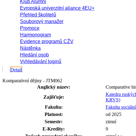
Klub Alumni
Evropská univerzitní aliance 4EU+
Přehled školitelů
Souborový manažer
Promoce
Harmonogram
Evidence programů CŽV
Nástěnka
Hledání osob
Vyhledávání loginů
Detail
Komparativní dějiny - JTM062
Anglický název:
Comparative hi
Katedra ruskýc
Zajišťuje:
KRVS)
Fakulta:
Fakulta sociáln
Platnost:
od 2025
Semestr:
zimní
E-Kredity:
9