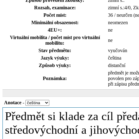
Způsob provedení zkoušky:
zimní s.:
Rozsah, examinace:
zimní s.:4/0, Z
Počet míst:
36 / neurčen (n
Minimální obsazenost:
neomezen
4EU+:
ne
Virtuální mobilita / počet míst pro virtuální
ne
mobilitu:
Stav předmětu:
vyučován
Jazyk výuky:
čeština
Způsob výuky:
distanční
předmět je mož
Poznámka:
povolen pro zá
při zápisu předn
Anotace
-
Předmět si klade za cíl před
středovýchodní a jihových