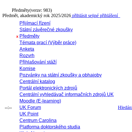
Předměty
(verze: 983)
Předmět, akademický rok 2025/2026
přihlásit se
jiné přihlášení
Přijímací řízení
Státní závěrečné zkoušky
Předměty
x
Témata prací (Výběr práce)
Anketa
Rozvrh
Přihlašování stáží
Komise
Pozvánky na státní zkoušky a obhajoby
Centrální katalog
Portál elektronických zdrojů
Centrální vyhledávač informačních zdrojů UK
Moodle (E-learning)
--:--
UK Forum
Hledání 
UK Point
Centrum Carolina
Platforma doktorského studia