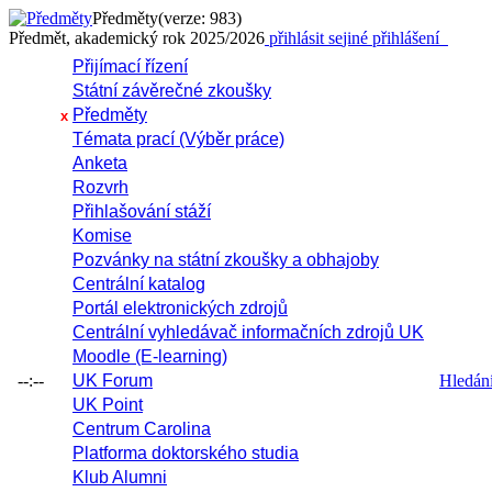
Předměty
(verze: 983)
Předmět, akademický rok 2025/2026
přihlásit se
jiné přihlášení
Přijímací řízení
Státní závěrečné zkoušky
Předměty
x
Témata prací (Výběr práce)
Anketa
Rozvrh
Přihlašování stáží
Komise
Pozvánky na státní zkoušky a obhajoby
Centrální katalog
Portál elektronických zdrojů
Centrální vyhledávač informačních zdrojů UK
Moodle (E-learning)
--:--
UK Forum
Hledání 
UK Point
Centrum Carolina
Platforma doktorského studia
Klub Alumni