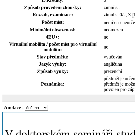
E-Kredity:
0
Způsob provedení zkoušky:
zimní s.:
Rozsah, examinace:
zimní s.:0/2, Z
[
Počet míst:
neurčen / neurč
Minimální obsazenost:
neomezen
4EU+:
ne
Virtuální mobilita / počet míst pro virtuální
ne
mobilitu:
Stav předmětu:
vyučován
Jazyk výuky:
angličtina
Způsob výuky:
prezenční
předmět je urče
Poznámka:
předmět je možn
povolen pro záp
Anotace
-
V doktorském semináři stud