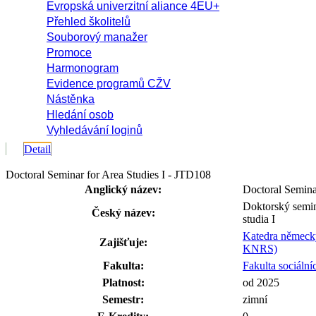
Evropská univerzitní aliance 4EU+
Přehled školitelů
Souborový manažer
Promoce
Harmonogram
Evidence programů CŽV
Nástěnka
Hledání osob
Vyhledávání loginů
Detail
Doctoral Seminar for Area Studies I - JTD108
Anglický název:
Doctoral Seminar
Doktorský seminá
Český název:
studia I
Katedra německý
Zajišťuje:
KNRS)
Fakulta:
Fakulta sociální
Platnost:
od 2025
Semestr:
zimní