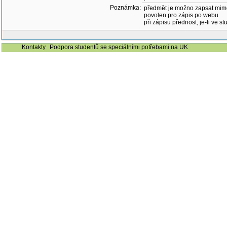
Poznámka:
předmět je možno zapsat mim
povolen pro zápis po webu
při zápisu přednost, je-li ve st
Kontakty
Podpora studentů se speciálními potřebami na UK