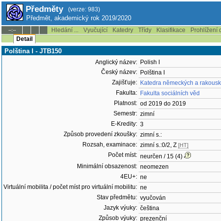
Předměty
(verze: 983)
Předmět, akademický rok 2019/2020
Hledání ...
Vyučující
Katedry
Třídy
Klasifikace
Prohlížení 
--:--
Detail
Polština I - JTB150
Anglický název:
Polish I
Český název:
Polština I
Zajišťuje:
Katedra německých a rakousk
Fakulta:
Fakulta sociálních věd
Platnost:
od 2019 do 2019
Semestr:
zimní
E-Kredity:
3
Způsob provedení zkoušky:
zimní s.:
Rozsah, examinace:
zimní s.:0/2, Z
[HT]
Počet míst:
neurčen / 15 (4)
Minimální obsazenost:
neomezen
4EU+:
ne
Virtuální mobilita / počet míst pro virtuální mobilitu:
ne
Stav předmětu:
vyučován
Jazyk výuky:
čeština
Způsob výuky:
prezenční