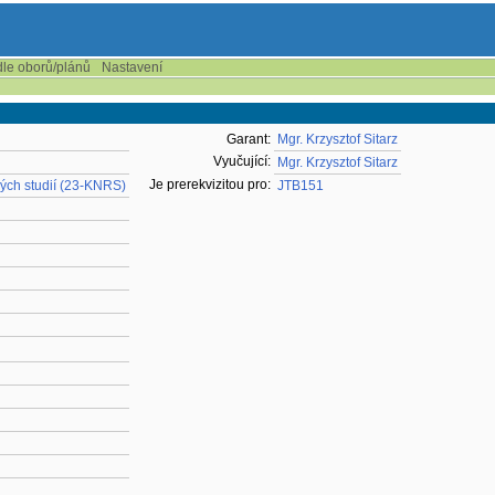
dle oborů/plánů
Nastavení
Garant:
Mgr. Krzysztof Sitarz
Vyučující:
Mgr. Krzysztof Sitarz
Je prerekvizitou pro:
ých studií (23-KNRS)
JTB151