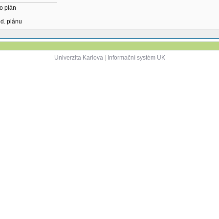
o plán
ud. plánu
Univerzita Karlova
|
Informační systém UK