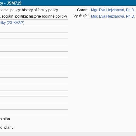
iky - JSM719
ocial policy: history of family policy
Garant:
Mgr. Eva Hejzlarová, Ph.D.
Vyučující:
sociální politika: historie rodinné politiky
Mgr. Eva Hejzlarová, Ph.D.
itiky (23-KVSP)
o plán
ud. plánu