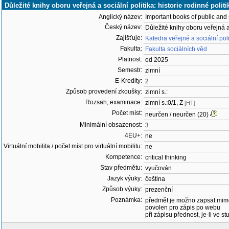
Důležité knihy oboru veřejná a sociální politika: historie rodinné polit
Anglický název:
Important books of public and s
Český název:
Důležité knihy oboru veřejná a 
Zajišťuje:
Katedra veřejné a sociální pol
Fakulta:
Fakulta sociálních věd
Platnost:
od 2025
Semestr:
zimní
E-Kredity:
2
Způsob provedení zkoušky:
zimní s.:
Rozsah, examinace:
zimní s.:0/1, Z
[HT]
Počet míst:
neurčen / neurčen (20)
Minimální obsazenost:
3
4EU+:
ne
Virtuální mobilita / počet míst pro virtuální mobilitu:
ne
Kompetence:
critical thinking
Stav předmětu:
vyučován
Jazyk výuky:
čeština
Způsob výuky:
prezenční
Poznámka:
předmět je možno zapsat mim
povolen pro zápis po webu
při zápisu přednost, je-li ve st