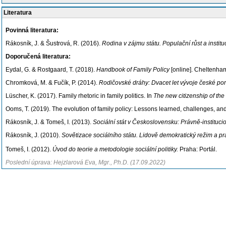
Literatura
Povinná literatura:
Rákosník, J. & Šustrová, R. (2016).
Rodina v zájmu státu. Populační růst a insti
Doporučená literatura:
Eydal, G. & Rostgaard, T. (2018).
Handbook of Family Policy
[online]. Cheltenha
Chromková, M. & Fučík, P. (2014).
Rodičovské dráhy: Dvacet let vývoje české por
Lüscher, K. (2017). Family rhetoric in family politics. In
The new citizenship of the 
Ooms, T. (2019). The evolution of family policy: Lessons learned, challenges, and
Rákosník, J. & Tomeš, I. (2013).
Sociální stát v Československu: Právně-instituci
Rákosník, J. (2010).
Sovětizace sociálního státu. Lidově demokratický režim a 
Tomeš, I. (2012).
Úvod do teorie a metodologie sociální politiky.
Praha: Portál.
Poslední úprava: Hejzlarová Eva, Mgr., Ph.D. (17.09.2022)