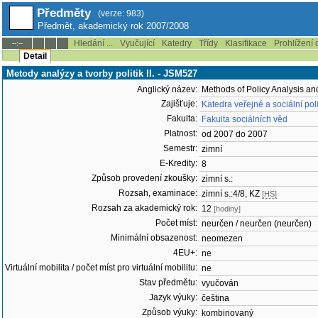
Předměty
(verze: 983)
Předmět, akademický rok 2007/2008
Hledání ...
Vyučující
Katedry
Třídy
Klasifikace
Prohlížení 
--:--
Detail
Metody analýzy a tvorby politik II. - JSM527
Anglický název:
Methods of Policy Analysis and
Zajišťuje:
Katedra veřejné a sociální pol
Fakulta:
Fakulta sociálních věd
Platnost:
od 2007 do 2007
Semestr:
zimní
E-Kredity:
8
Způsob provedení zkoušky:
zimní s.:
Rozsah, examinace:
zimní s.:4/8, KZ
[HS]
Rozsah za akademický rok:
12
[hodiny]
Počet míst:
neurčen / neurčen (neurčen)
Minimální obsazenost:
neomezen
4EU+:
ne
Virtuální mobilita / počet míst pro virtuální mobilitu:
ne
Stav předmětu:
vyučován
Jazyk výuky:
čeština
Způsob výuky:
kombinovaný