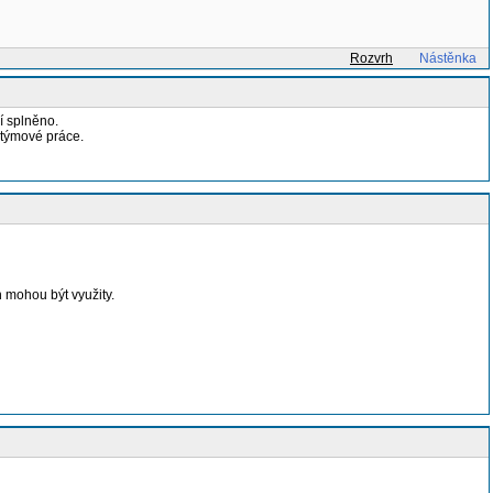
Rozvrh
Nástěnka
í splněno.
 týmové práce.
ch mohou být využity.