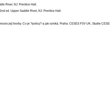
dle River, NJ: Prentice Hall.
 2nd ed. Upper Saddle River, NJ: Prentice Hall.
proces její tvorby. Co je ?policy? a jak vzniká. Praha: CESES FSV UK. Studie CESE
metody a praxe. Praha: SLON.
Upper Saddle River, NJ: Prentice-Hall.
 skupinové diskuse a prezentace.