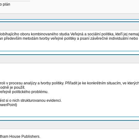
o plán
íhajícího oboru kombinovaného studia Veřejná a sociální politika, kteří jej nemaj
ván především metodám tvorby veřejné politiky a psaní závěrečné individuální nebo
roli v procesu analýzy a tvorby politiky. Přiřadit je ke konkrétním situacím, ve který
hodně je použít.
veřejně politického problému.
ést si o nich strukturovanou evidenci.
owerPoint)
hatham House Publishers.