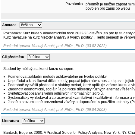
Poznámka:
předmět je možno zapsat mim
povolen pro zápis po webu
Anotace
-
Poznámka: Kurz bude v akademickém roce 2022/23 otevřen jen pro ty studenty dob
Kurz navazuje na kurz Metody analýzy a tvorby politiky I. Tento semestr je věno
Poslední úprava: Veselý Arnošt, prof. PhDr., Ph.D. (03.02.2022)
Cíl předmětu
-
Student by měl být na konci kurzu schopen:
Pojmenovat základní metody aplikovatelné při tvorbě politiky.
Uspořádat a klasifikovat dílčí metody, popsat jejich návaznost a objasnit jejich 
Podrobně vysvětlit přednosti a slabiny metod, které aplikuje v rámci kurzu a v
Zhodnotit ekonomické, sociální a politické důsledky různých alternativ řešení 
Syntetizovat obsahy z velmi odlišných informačních zdrojů.
Systematicky vyhledávat a zpracovávat kvantitativní i kvalitativní informace a v
Jasně a srozumitelně prezentovat závěry a doporučení s použitím techniky (P
Poslední úprava: Veselý Arnošt, prof. PhDr., Ph.D. (09.04.2008)
Literatura
-
Bardach, Eugene. 2000. A Practical Guide for Policy Analysis. New York, NY: C