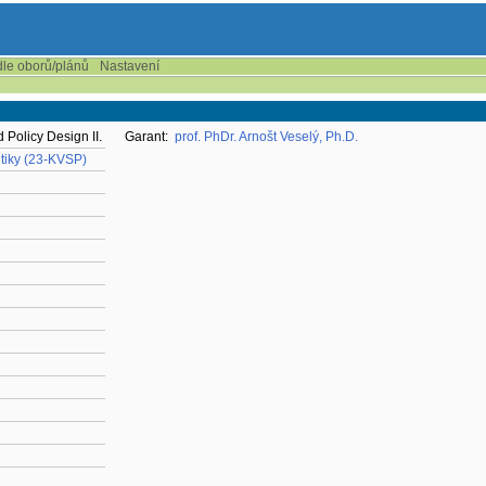
dle oborů/plánů
Nastavení
 Policy Design II.
Garant:
prof. PhDr. Arnošt Veselý, Ph.D.
itiky (23-KVSP)