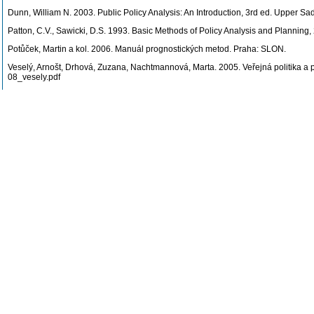
Dunn, William N. 2003. Public Policy Analysis: An Introduction, 3rd ed. Upper Sad
Patton, C.V., Sawicki, D.S. 1993. Basic Methods of Policy Analysis and Planning,
Potůček, Martin a kol. 2006. Manuál prognostických metod. Praha: SLON.
Veselý, Arnošt, Drhová, Zuzana, Nachtmannová, Marta. 2005. Veřejná politika a 
08_vesely.pdf
Veselý, A., Nekola, M. (Ed.) 2007. Analýza a tvorba veřejných politik. Principy, 
Weimer, D.L., Vining, A.R. 2005. Policy Analysis: Concepts and Practice, 4th ed. 
Poslední úprava: Veselý Arnošt, prof. PhDr., Ph.D. (09.04.2008)
Metody výuky
-
Kurz zahrnuje přednášky, skupinovou a individuální práci v hodinách i mimo ně,
Poslední úprava: Veselý Arnošt, prof. PhDr., Ph.D. (09.04.2008)
Sylabus
-
Úvod do tvorby politiky
Policy analysis a tvorba politiky
Tvorba cílů a evaluačních kritérií
Identifikace variant řešení
Prognóza (předpovídání) výstupů a důsledků určité politiky
Rozhodování, zhodnocení alternativních politik a tvorba doporučení
Monitoring a evaluace implementovaných politik