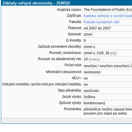
Základy veřejné ekonomiky - JSM522
Anglický název:
The Foundations of Public E
Zajišťuje:
Katedra veřejné a sociální pol
Fakulta:
Fakulta sociálních věd
Platnost:
od 2007 do 2007
Semestr:
zimní
E-Kredity:
9
Způsob provedení zkoušky:
zimní s.:
Rozsah, examinace:
zimní s.:10/0, Zk
[HS]
Rozsah za akademický rok:
10
[hodiny]
Počet míst:
neurčen / neurčen (neurčen)
Minimální obsazenost:
neomezen
4EU+:
ne
Virtuální mobilita / počet míst pro virtuální mobilitu:
ne
Stav předmětu:
vyučován
Jazyk výuky:
čeština
Způsob výuky:
kombinovaný
Poznámka:
předmět je možno zapsat mim
povolen pro zápis po webu