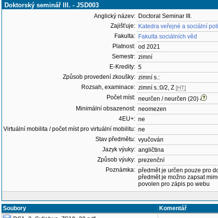
Doktorský seminář III. - JSD003
Anglický název:
Doctoral Seminar III.
Zajišťuje:
Katedra veřejné a sociální pol
Fakulta:
Fakulta sociálních věd
Platnost:
od 2021
Semestr:
zimní
E-Kredity:
5
Způsob provedení zkoušky:
zimní s.:
Rozsah, examinace:
zimní s.:0/2, Z
[HT]
Počet míst:
neurčen / neurčen (20)
Minimální obsazenost:
neomezen
4EU+:
ne
Virtuální mobilita / počet míst pro virtuální mobilitu:
ne
Stav předmětu:
vyučován
Jazyk výuky:
angličtina
Způsob výuky:
prezenční
Poznámka:
předmět je určen pouze pro d
předmět je možno zapsat mim
povolen pro zápis po webu
Soubory
Komentář