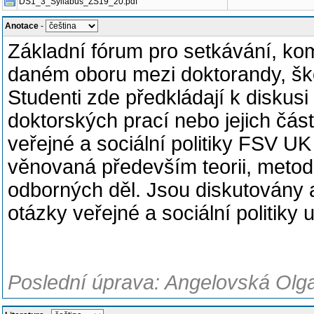
DS1_3_Syllabus_ZS19_20.pdf
Anotace
-
Základní fórum pro setkávání, kom
daném oboru mezi doktorandy, ško
Studenti zde předkládají k diskusi
doktorských prací nebo jejich část
veřejné a sociální politiky FSV UK
věnovaná především teorii, metodol
odborných děl. Jsou diskutovány a
otázky veřejné a sociální politiky 
Poslední úprava: Angelovská Olga,