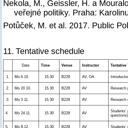
Nekola, M., Geissler, H. a Moura
veřejné politiky. Praha: Karolin
Potůček, M. et al. 2017. Public Po
11.
Tentative schedule
Date
Time
Venue
Instructor
Tentative
1.
Mo 6.10.
15.30
B228
AV, OA
Introducti
2.
Mo 20.10.
15.30
B228
AV
Research 
3.
Mo 3.11.
15.30
B228
AV
Research d
Students’ 
4.
Mo 24.11.
15.30
B228
AV
questions)
5.
Mo 8.12.
15.30
B228
AV
Students’ 