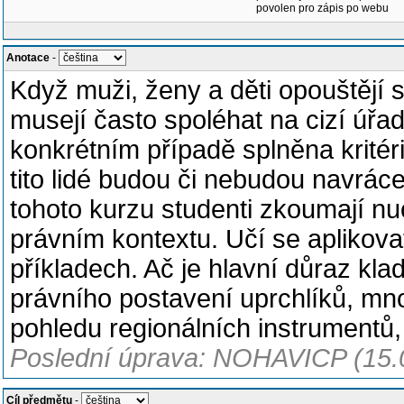
povolen pro zápis po webu
Anotace
-
Když muži, ženy a děti opouštějí 
musejí často spoléhat na cizí úřad
konkrétním případě splněna kritéri
tito lidé budou či nebudou navrá
tohoto kurzu studenti zkoumají nu
právním kontextu. Učí se aplikovat
příkladech. Ač je hlavní důraz kla
právního postavení uprchlíků, mn
pohledu regionálních instrumentů,
Poslední úprava: NOHAVICP (15.
Cíl předmětu
-