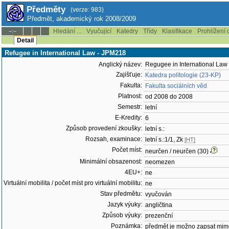
Předměty
(verze: 983)
Předmět, akademický rok 2008/2009
Hledání ...
Vyučující
Katedry
Třídy
Klasifikace
Prohlížení 
--:--
Detail
Refugee in International Law - JPM218
Anglický název:
Regugee in International Law
Zajišťuje:
Katedra politologie (23-KP)
Fakulta:
Fakulta sociálních věd
Platnost:
od 2008 do 2008
Semestr:
letní
E-Kredity:
6
Způsob provedení zkoušky:
letní s.:
Rozsah, examinace:
letní s.:1/1, Zk
[HT]
Počet míst:
neurčen / neurčen (30)
Minimální obsazenost:
neomezen
4EU+:
ne
Virtuální mobilita / počet míst pro virtuální mobilitu:
ne
Stav předmětu:
vyučován
Jazyk výuky:
angličtina
Způsob výuky:
prezenční
Poznámka:
předmět je možno zapsat mim