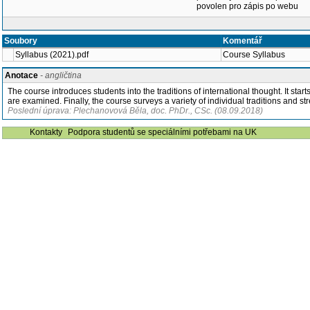
povolen pro zápis po webu
Soubory
Komentář
Syllabus (2021).pdf
Course Syllabus
Anotace
- angličtina
The course introduces students into the traditions of international thought. It star
are examined. Finally, the course surveys a variety of individual traditions and 
Poslední úprava: Plechanovová Běla, doc. PhDr., CSc. (08.09.2018)
Kontakty
Podpora studentů se speciálními potřebami na UK