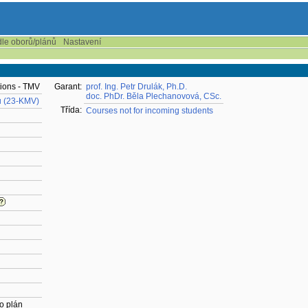
dle oborů/plánů
Nastavení
tions - TMV
Garant:
prof. Ing. Petr Drulák, Ph.D.
doc. PhDr. Běla Plechanovová, CSc.
ů (23-KMV)
Třída:
Courses not for incoming students
o plán