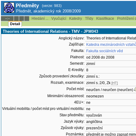
Předměty
(verze: 983)
Předmět, akademický rok 2008/2009
Hledání ...
Vyučující
Katedry
Třídy
Klasifikace
Prohlížení 
--:--
Detail
Theories of International Relations - TMV - JPM043
Anglický název:
Theories of International Rela
Zajišťuje:
Katedra mezinárodních vztah
Fakulta:
Fakulta sociálních věd
Platnost:
od 2008 do 2008
Semestr:
zimní
E-Kredity:
8
Způsob provedení zkoušky:
zimní s.:
Rozsah, examinace:
zimní s.:2/0, Zk
[HT]
Počet míst:
neurčen / neurčen (neurčen)
Minimální obsazenost:
neomezen
4EU+:
ne
Virtuální mobilita / počet míst pro virtuální mobilitu:
ne
Stav předmětu:
vyučován
Jazyk výuky:
angličtina
Způsob výuky:
prezenční
Poznámka:
předmět je možno zapsat mim