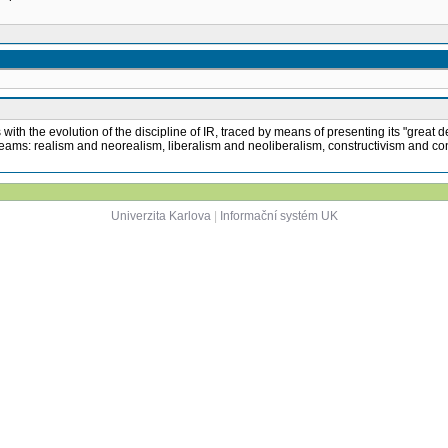
ts with the evolution of the discipline of IR, traced by means of presenting its "grea
streams: realism and neorealism, liberalism and neoliberalism, constructivism and c
Univerzita Karlova
|
Informační systém UK