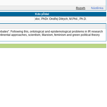
Rozvrh
Nástěnka
Kdo přidal
doc. PhDr. Ondřej Ditrych, M.Phil., Ph.D.
t debates". Following this, ontological and epistemological problems in IR research
ontinental approaches, scientism, Marxism, feminism and green political theory.