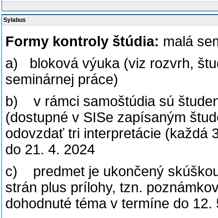
Sylabus
Formy kontroly štúdia:
malá sem
a) bloková výuka (viz rozvrh, štud
seminárnej práce)
b) v rámci samoštúdia sú študenti
(dostupné v SISe zapísaným štud
odovzdať tri interpretácie (každ
do 21. 4. 2024
c) predmet je ukončený skúškou
strán plus prílohy, tzn. poznámkov
dohodnuté téma v termíne do 12. 