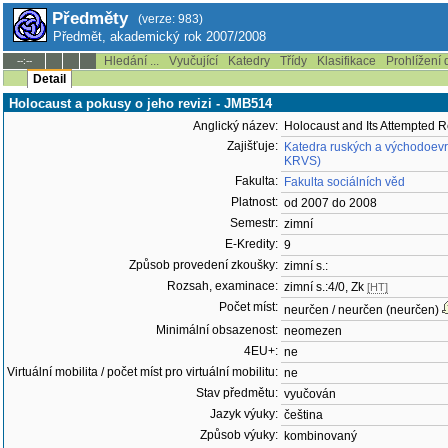
Předměty
(verze: 983)
Předmět, akademický rok 2007/2008
Hledání ...
Vyučující
Katedry
Třídy
Klasifikace
Prohlížení 
--:--
Detail
Holocaust a pokusy o jeho revizi - JMB514
Anglický název:
Holocaust and Its Attempted 
Zajišťuje:
Katedra ruských a východoevr
KRVS)
Fakulta:
Fakulta sociálních věd
Platnost:
od 2007 do 2008
Semestr:
zimní
E-Kredity:
9
Způsob provedení zkoušky:
zimní s.:
Rozsah, examinace:
zimní s.:4/0, Zk
[HT]
Počet míst:
neurčen / neurčen (neurčen)
Minimální obsazenost:
neomezen
4EU+:
ne
Virtuální mobilita / počet míst pro virtuální mobilitu:
ne
Stav předmětu:
vyučován
Jazyk výuky:
čeština
Způsob výuky:
kombinovaný