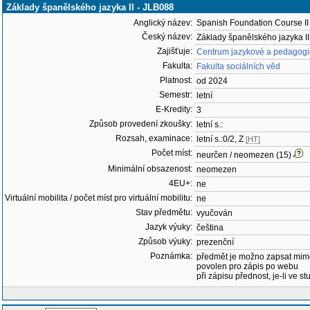
Základy španělského jazyka II - JLB088
Anglický název:
Spanish Foundation Course II
Český název:
Základy španělského jazyka II
Zajišťuje:
Centrum jazykové a pedagogic
Fakulta:
Fakulta sociálních věd
Platnost:
od 2024
Semestr:
letní
E-Kredity:
3
Způsob provedení zkoušky:
letní s.:
Rozsah, examinace:
letní s.:0/2, Z
[HT]
Počet míst:
neurčen / neomezen (15)
Minimální obsazenost:
neomezen
4EU+:
ne
Virtuální mobilita / počet míst pro virtuální mobilitu:
ne
Stav předmětu:
vyučován
Jazyk výuky:
čeština
Způsob výuky:
prezenční
Poznámka:
předmět je možno zapsat mim
povolen pro zápis po webu
při zápisu přednost, je-li ve st