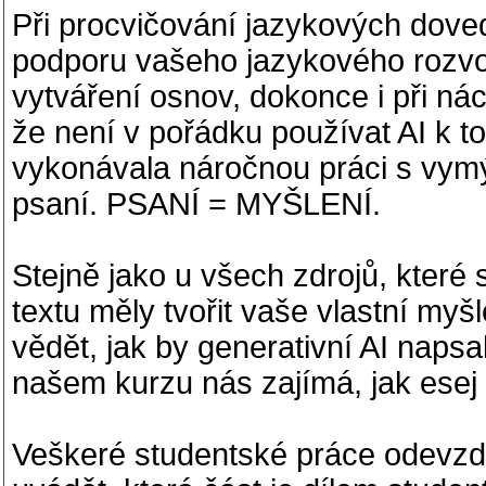
Při procvičování jazykových doved
podporu vašeho jazykového rozvoje
vytváření osnov, dokonce i při n
že není v pořádku používat AI k 
vykonávala náročnou práci s vymý
psaní. PSANÍ = MYŠLENÍ.
Stejně jako u všech zdrojů, které 
textu měly tvořit vaše vlastní my
vědět, jak by generativní AI napsa
našem kurzu nás zajímá, jak esej 
Veškeré studentské práce odevzda