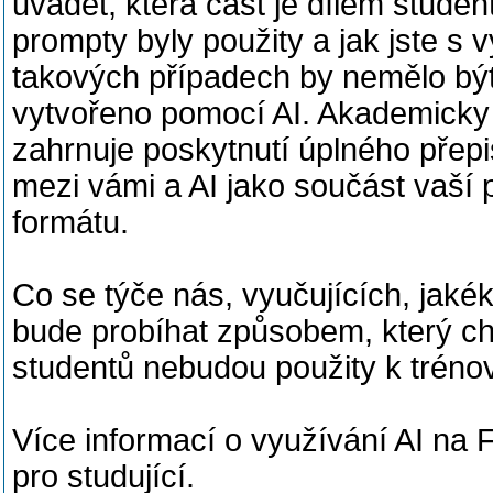
uvádět, která část je dílem studen
prompty byly použity a jak jste 
takových případech by nemělo bý
vytvořeno pomocí AI. Akademicky 
zahrnuje poskytnutí úplného pře
mezi vámi a AI jako součást vaší 
formátu.
Co se týče nás, vyučujících, jakék
bude probíhat způsobem, který ch
studentů nebudou použity k tréno
Více informací o využívání AI na
pro studující.