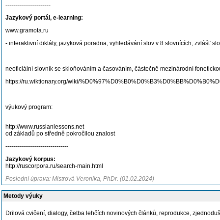
-----------------------
Jazykový portál, e-learning:
www.gramota.ru
- interaktivní diktáty, jazyková poradna, vyhledávání slov v 8 slovnících, zvlášť s
neoficiální slovník se skloňováním a časováním, částečně mezinárodní fonetickou
https://ru.wiktionary.org/wiki/%D0%97%D0%B0%D0%B3%D0%BB
výukový program:
http://www.russianlessons.net
od základů po středně pokročilou znalost
--------------------------------
Jazykový korpus:
http://ruscorpora.ru/search-main.html
Poslední úprava: Mistrová Veronika, PhDr. (01.02.2024)
Metody výuky
Drilová cvičení, dialogy, četba lehčích novinových článků, reprodukce, zjednodu