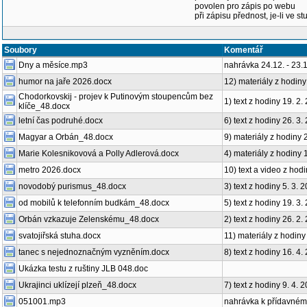
povolen pro zápis po webu
při zápisu přednost, je-li ve st
Soubory
Komentář
Dny a měsíce.mp3
nahrávka 24.12. - 23.11
humor na jaře 2026.docx
12) materiály z hodiny
Chodorkovskij - projev k Putinovým stoupencům bez
1) text z hodiny 19. 2.
klíče_48.docx
letní čas podruhé.docx
6) text z hodiny 26. 3.
Magyar a Orbán_48.docx
9) materiály z hodiny 
Marie Kolesnikovová a Polly Adlerová.docx
4) materiály z hodiny 
metro 2026.docx
10) text a video z hod
novodobý purismus_48.docx
3) text z hodiny 5. 3. 
od mobilů k telefonním budkám_48.docx
5) text z hodiny 19. 3.
Orbán vzkazuje Zelenskému_48.docx
2) text z hodiny 26. 2.
svatojiřská stuha.docx
11) materiály z hodiny
tanec s nejednoznačným vyzněním.docx
8) text z hodiny 16. 4.
Ukázka testu z ruštiny JLB 048.doc
Ukrajinci uklízejí plzeň_48.docx
7) text z hodiny 9. 4. 
051001.mp3
nahrávka k přídavnému 