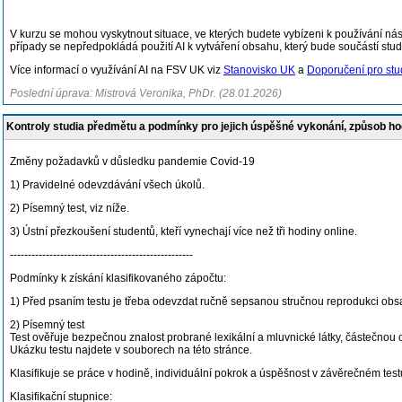
V kurzu se mohou vyskytnout situace, ve kterých budete vybízeni k používání nást
případy se nepředpokládá použití AI k vytváření obsahu, který bu
de součástí stud
Více informací o využívání AI na FSV UK viz
Stanovisko UK
a
Doporučení pro stud
Poslední úprava: Mistrová Veronika, PhDr. (28.01.2026)
Kontroly studia předmětu a podmínky pro jejich úspěšné vykonání, způsob h
Změny požadavků v důsledku pandemie Covid-19
1) Pravidelné odevzdávání všech úkolů.
2) Písemný test, viz níže.
3) Ústní přezkoušení studentů, kteří vynechají více než tři hodiny online.
---------------------------------------------------
Podmínky k získání klasifikovaného zápočtu:
1) Před psaním testu je třeba odevzdat ručně sepsanou stručnou reprodukci obsahu
2) Písemný test
Test ověřuje bezpečnou znalost probrané lexikální a mluvnické látky, částečnou
Ukázku testu najdete v souborech na této stránce.
Klasifikuje se práce v hodině, individuální pokrok a úspěšnost v závěrečném test
Klasifikační stupnice: