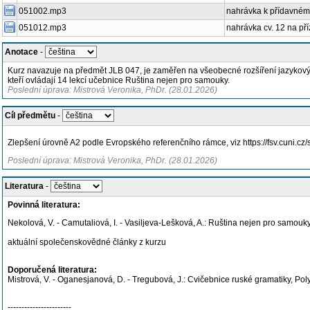
051002.mp3
nahrávka k přídavnému 
051012.mp3
nahrávka cv. 12 na pří
Anotace
-
Kurz navazuje na předmět JLB 047, je zaměřen na všeobecné rozšíření jazykovýc
kteří ovládají 14 lekcí učebnice Ruština nejen pro samouky.
Poslední úprava: Mistrová Veronika, PhDr. (28.01.2026)
Cíl předmětu
-
Zlepšení úrovně A2 podle Evropského referenčního rámce, viz https://fsv.cuni.c
Poslední úprava: Mistrová Veronika, PhDr. (28.01.2026)
Literatura
-
Povinná literatura:
Nekolová, V. - Camutaliová, I. - Vasiljeva-Lešková, A.: Ruština nejen pro samouk
aktuální společenskovědné články z kurzu
Doporučená literatura:
Mistrová, V. - Oganesjanová, D. - Tregubová, J.: Cvičebnice ruské gramatiky, Pol
-----------------------