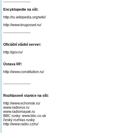
-----------------------
Encyklopedie na síti:
http://ru.wikipedia.org/wiki/
http://www.krugosvet.ru/
-----------------------
Oficiální vládní server:
http://gov.ru/
Ústava RF:
http://www.constitution.ru/
-----------------------
Rozhlasové stanice na síti:
http://www.echomsk.ru/
www.radiorus.ru
www.radiomayak.ru
BBC rusky: www.bbc.co.uk
český rozhlas rusky:
http://www.radio.cz/ru/