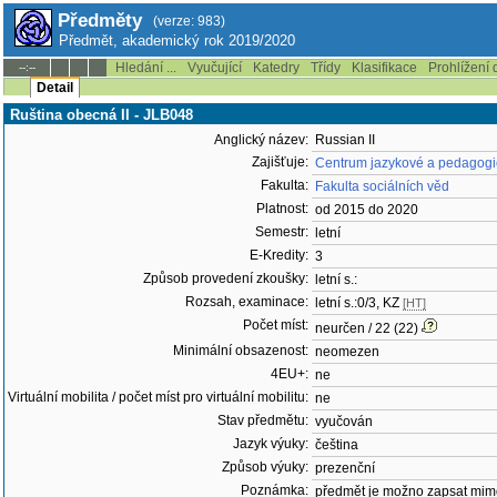
Předměty
(verze: 983)
Předmět, akademický rok 2019/2020
Hledání ...
Vyučující
Katedry
Třídy
Klasifikace
Prohlížení 
--:--
Detail
Ruština obecná II - JLB048
Anglický název:
Russian II
Zajišťuje:
Centrum jazykové a pedagogic
Fakulta:
Fakulta sociálních věd
Platnost:
od 2015 do 2020
Semestr:
letní
E-Kredity:
3
Způsob provedení zkoušky:
letní s.:
Rozsah, examinace:
letní s.:0/3, KZ
[HT]
Počet míst:
neurčen / 22 (22)
Minimální obsazenost:
neomezen
4EU+:
ne
Virtuální mobilita / počet míst pro virtuální mobilitu:
ne
Stav předmětu:
vyučován
Jazyk výuky:
čeština
Způsob výuky:
prezenční
Poznámka:
předmět je možno zapsat mim