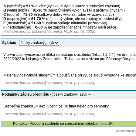
A
(výtečně) =
91 % a více
(vynikající výkon pouze s drobnými chybami)
B
(velmi dobře) =
81-90 %
(nadprůměrný výkon avšak s určitými chybami)
C
(dobře) =
71-80 %
(celkově dobrý výkon s řadou výrazných chyb)
D
(uspokojivě) =
61-70 %
(přijatelný výkon, ale se značnými nedostatky)
E
(dostatečně) =
51-60 %
(výkon splňuje minimální požadavky)
F
(nedostatečně) =
0-50 %
(je zapotřebí značné množství další práce)
Poslední úprava: Mistrová Veronika, PhDr. (25.01.2022)
Sylabus
-
V první části vyučovacího bloku se pracuje s učebnicí (lekce 15.-17.), ve druh
2021/2022 to byl projev Zelenského, Tichanovská a vízum pro Bělorusy, Oxxymiron 
Materiály poskytnuté studentům a používané při výuce slouží výhradně ke studij
Poslední úprava: Mistrová Veronika, PhDr. (01.02.2024)
Podmínky zápisu předmětu
-
Bezpečná znalost 14 lekcí učebnice Ruština nejen pro samouky.
Poslední úprava: Mistrová Veronika, PhDr. (28.01.2026)
Kontakty
Podpora studentů se speciálními potřebami na UK
Univerzita K