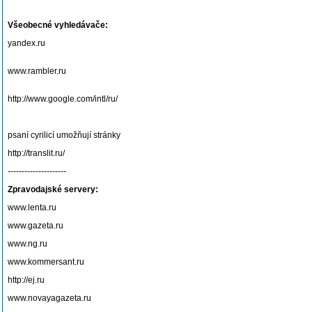
Všeobecné vyhledávače:
yandex.ru
www.rambler.ru
http://www.google.com/intl/ru/
psaní cyrilicí umožňují stránky
http://translit.ru/
---------------------
Zpravodajské servery:
www.lenta.ru
www.gazeta.ru
www.ng.ru
www.kommersant.ru
http://ej.ru
www.novayagazeta.ru