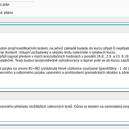
o plán
ud. plánu
é projít kvalifikačním testem, na jehož základě budete do kurzu přijati či nepřijati.
í se dostavit. Vstupní požadavky a ukázku testu naleznete v sylabech kurzu.
řijít napsat předem v mých konzultačních hodinách v pondělí 26.8., 2.9. a 23. 9. (
odatečně. Testy budou bezprostředně vyhodnoceny a teprve poté se do kurzu zapíš
jazyka na úrovni B1+/B2 (zvládnutá Nové učebnice současné španělštiny - 1. díl
 obecného a odborného jazyka, upevnění a prohloubení gramatických struktur a zd
anného překladu složitějších odborných textů. Důraz je kladen na samostatný projev, 