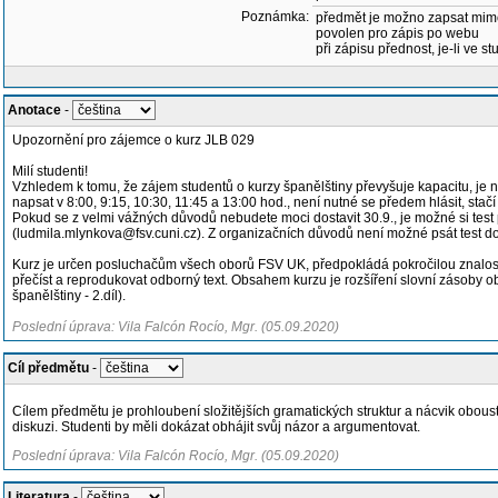
Poznámka:
předmět je možno zapsat mim
povolen pro zápis po webu
při zápisu přednost, je-li ve st
Anotace
-
Upozornění pro zájemce o kurz JLB 029
Milí studenti!
Vzhledem k tomu, že zájem studentů o kurzy španělštiny převyšuje kapacitu, je nutn
napsat v 8:00, 9:15, 10:30, 11:45 a 13:00 hod., není nutné se předem hlásit, stač
Pokud se z velmi vážných důvodů nebudete moci dostavit 30.9., je možné si test p
(ludmila.mlynkova@fsv.cuni.cz). Z organizačních důvodů není možné psát test d
Kurz je určen posluchačům všech oborů FSV UK, předpokládá pokročilou znalost 
přečíst a reprodukovat odborný text. Obsahem kurzu je rozšíření slovní zásoby
španělštiny - 2.díl).
Poslední úprava: Vila Falcón Rocío, Mgr. (05.09.2020)
Cíl předmětu
-
Cílem předmětu je prohloubení složitějších gramatických struktur a nácvik oboustr
diskuzi. Studenti by měli dokázat obhájit svůj názor a argumentovat.
Poslední úprava: Vila Falcón Rocío, Mgr. (05.09.2020)
Literatura
-