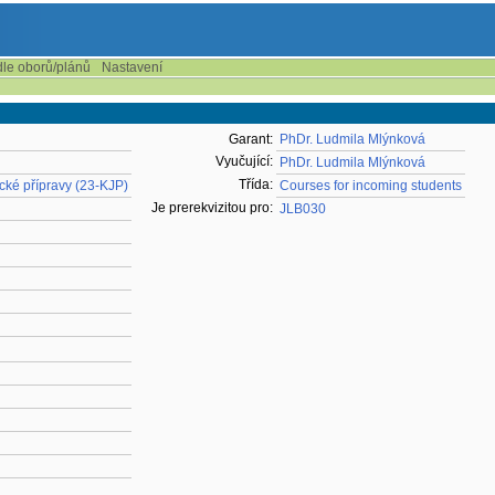
dle oborů/plánů
Nastavení
Garant:
PhDr. Ludmila Mlýnková
Vyučující:
PhDr. Ludmila Mlýnková
Třída:
ké přípravy (23-KJP)
Courses for incoming students
Je prerekvizitou pro:
JLB030