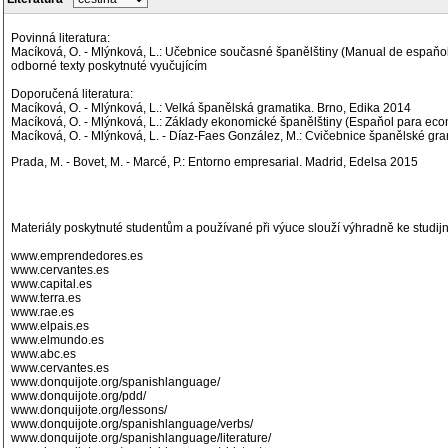
Povinná literatura:
Macíková, O. - Mlýnková, L.: Učebnice současné španělštiny (Manual de espaňol a
odborné texty poskytnuté vyučujícím
Doporučená literatura:
Macíková, O. - Mlýnková, L.: Velká španělská gramatika. Brno, Edika 2014
Macíková, O. - Mlýnková, L.: Základy ekonomické španělštiny (Espaňol para eco
Macíková, O. - Mlýnková, L. - Díaz-Faes González, M.: Cvičebnice španělské gra
Prada, M. - Bovet, M. - Marcé, P.: Entorno empresarial. Madrid, Edelsa 2015
Materiály poskytnuté studentům a používané při výuce slouží výhradně ke studij
www.emprendedores.es
www.cervantes.es
www.capital.es
www.terra.es
www.rae.es
www.elpais.es
www.elmundo.es
www.abc.es
www.cervantes.es
www.donquijote.org/spanishlanguage/
www.donquijote.org/pdd/
www.donquijote.org/lessons/
www.donquijote.org/spanishlanguage/verbs/
www.donquijote.org/spanishlanguage/literature/