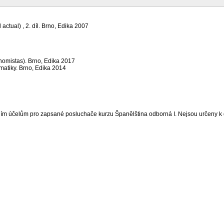
ctual) , 2. díl. Brno, Edika 2007
nomistas). Brno, Edika 2017
matiky. Brno, Edika 2014
ním účelům pro zapsané posluchače kurzu Španělština odborná I. Nejsou určeny k d