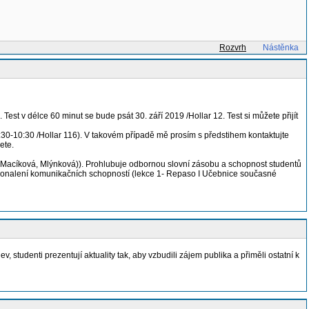
Rozvrh
Nástěnka
 Test v délce 60 minut se bude psát 30. září 2019 /Hollar 12. Test si můžete přijít
9:30-10:30 /Hollar 116). V takovém případě mě prosím s předstihem kontaktujte
ete.
 (Macíková, Mlýnková)). Prohlubuje odbornou slovní zásobu a schopnost studentů
okonalení komunikačních schopností (lekce 1- Repaso I Učebnice současné
studenti prezentují aktuality tak, aby vzbudili zájem publika a přiměli ostatní k