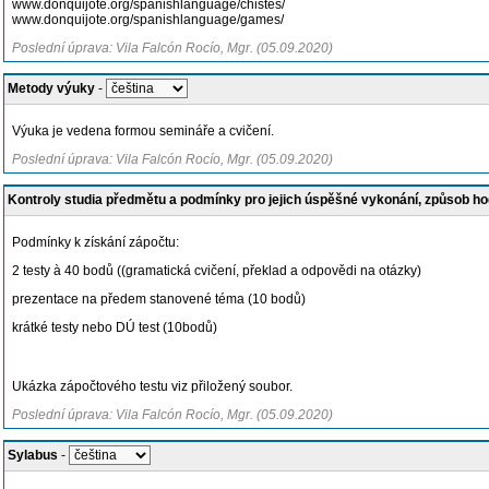
www.donquijote.org/spanishlanguage/chistes/
www.donquijote.org/spanishlanguage/games/
Poslední úprava: Vila Falcón Rocío, Mgr. (05.09.2020)
Metody výuky
-
Výuka je vedena formou semináře a cvičení.
Poslední úprava: Vila Falcón Rocío, Mgr. (05.09.2020)
Kontroly studia předmětu a podmínky pro jejich úspěšné vykonání, způsob h
Podmínky k získání zápočtu:
2 testy à 40 bodů ((gramatická cvičení, překlad a odpovědi na otázky)
prezentace na předem stanovené téma (10 bodů)
krátké testy nebo DÚ test (10bodů)
Ukázka zápočtového testu viz přiložený soubor.
Poslední úprava: Vila Falcón Rocío, Mgr. (05.09.2020)
Sylabus
-