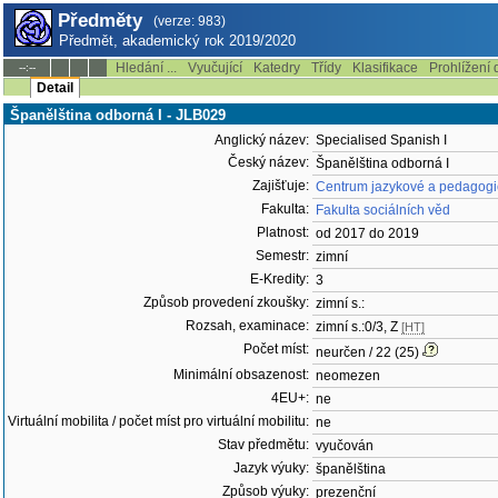
Předměty
(verze: 983)
Předmět, akademický rok 2019/2020
Hledání ...
Vyučující
Katedry
Třídy
Klasifikace
Prohlížení 
--:--
Detail
Španělština odborná I - JLB029
Anglický název:
Specialised Spanish I
Český název:
Španělština odborná I
Zajišťuje:
Centrum jazykové a pedagogic
Fakulta:
Fakulta sociálních věd
Platnost:
od 2017 do 2019
Semestr:
zimní
E-Kredity:
3
Způsob provedení zkoušky:
zimní s.:
Rozsah, examinace:
zimní s.:0/3, Z
[HT]
Počet míst:
neurčen / 22 (25)
Minimální obsazenost:
neomezen
4EU+:
ne
Virtuální mobilita / počet míst pro virtuální mobilitu:
ne
Stav předmětu:
vyučován
Jazyk výuky:
španělština
Způsob výuky:
prezenční