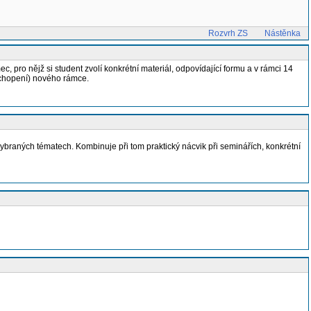
Rozvrh ZS
Nástěnka
 pro nějž si student zvolí konkrétní materiál, odpovídající formu a v rámci 14
uchopení) nového rámce.
 vybraných tématech. Kombinuje při tom praktický nácvik při seminářích, konkrétní