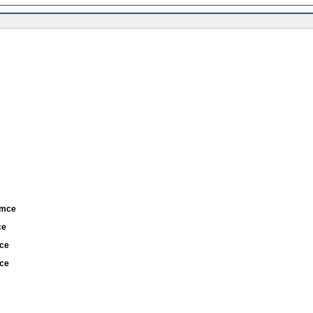
ámce
mce
mce
mce