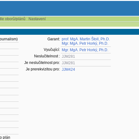
dle oborů/plánů
Nastavení
Journalism)
Garant:
prof. MgA. Martin Štoll, Ph.D.
Mgr. MgA. Petr Horký, Ph.D.
Vyučující:
Mgr. MgA. Petr Horký, Ph.D.
Neslučitelnost :
JJM281
Je neslučitelnost pro:
JJM281
Je prerekvizitou pro:
JJM424
o plán