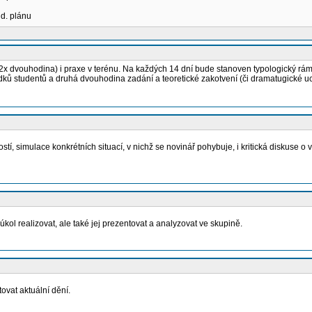
ud. plánu
x dvouhodina) i praxe v terénu. Na každých 14 dní bude stanoven typologický rámec,
ledků studentů a druhá dvouhodina zadání a teoretické zakotvení (či dramatugické 
tí, simulace konkrétních situací, v nichž se novinář pohybuje, i kritická diskuse o
úkol realizovat, ale také jej prezentovat a analyzovat ve skupině.
ovat aktuální dění.