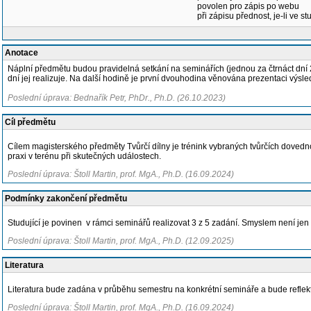
povolen pro zápis po webu
při zápisu přednost, je-li ve st
Anotace
Náplní předmětu budou pravidelná setkání na seminářích (jednou za čtrnáct dní 2
dní jej realizuje. Na další hodině je první dvouhodina věnována prezentaci výs
Poslední úprava: Bednařík Petr, PhDr., Ph.D. (26.10.2023)
Cíl předmětu
Cílem magisterského předměty Tvůrčí dílny je trénink vybraných tvůrčích dovednos
praxi v terénu při skutečných událostech.
Poslední úprava: Štoll Martin, prof. MgA., Ph.D. (16.09.2024)
Podmínky zakončení předmětu
Studující je povinen v rámci seminářů realizovat 3 z 5 zadání. Smyslem není jen 
Poslední úprava: Štoll Martin, prof. MgA., Ph.D. (12.09.2025)
Literatura
Literatura bude zadána v průběhu semestru na konkrétní semináře a bude reflekt
Poslední úprava: Štoll Martin, prof. MgA., Ph.D. (16.09.2024)