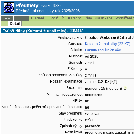
Předměty
(verze: 983)
Předmět, akademický rok 2025/2026
Hledání ...
Vyučující
Katedry
Třídy
Klasifikace
Prohlížení 
--:--
Detail
Tvůrčí dílny (Kulturní žurnalistika) - JJM418
Anglický název:
Creative Workshop (Cultural 
Zajišťuje:
Katedra žurnalistiky (23-KZ)
Fakulta:
Fakulta sociálních věd
Platnost:
od 2025
Semestr:
zimní
E-Kredity:
4
Způsob provedení zkoušky:
zimní s.:
Rozsah, examinace:
zimní s.:0/2, KZ
[HT]
Počet míst:
neurčen / 15 (neurčen)
Minimální obsazenost:
neomezen
4EU+:
ne
Virtuální mobilita / počet míst pro virtuální mobilitu:
ne
Stav předmětu:
vyučován
Jazyk výuky:
čeština
Způsob výuky:
prezenční
Poznámka:
předmět je možno zapsat mim