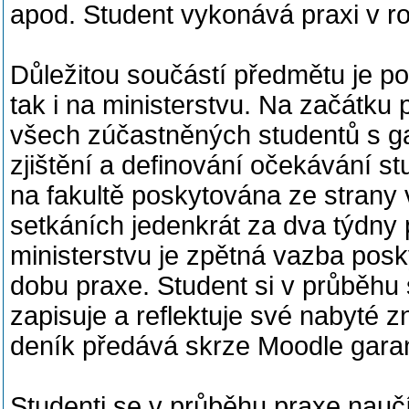
apod. Student vykonává praxi v r
Důležitou součástí předmětu je pos
tak i na ministerstvu. Na začátku 
všech zúčastněných studentů s ga
zjištění a definování očekávání s
na fakultě poskytována ze strany 
setkáních jedenkrát za dva týdny
ministerstvu je zpětná vazba po
dobu praxe. Student si v průběhu 
zapisuje a reflektuje své nabyté z
deník předává skrze Moodle gara
Studenti se v průběhu praxe nauč