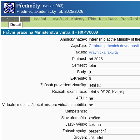
Předměty
(verze: 983)
Předmět, akademický rok 2025/2026
Hledání ...
Vyučující
Katedry
Třídy
Klasifikace
Prohlížení 
--:--
Detail
Právní praxe na Ministerstvu vnitra II - HXPV0009
Anglický název:
Internship at the Ministry of the 
Zajišťuje:
Centrum právních dovedností
Fakulta:
Právnická fakulta
Platnost:
od 2025
Semestr:
letní
Body:
0
E-Kredity:
6
Způsob provedení zkoušky:
letní s.:
Rozsah, examinace:
letní s.:0/120, Kv
[HS]
4EU+:
ne
Virtuální mobilita / počet míst pro virtuální mobilitu:
ne
Kompetence:
Stav předmětu:
zrušen
Jazyk výuky:
čeština
Způsob výuky:
prezenční
Úroveň:
základní