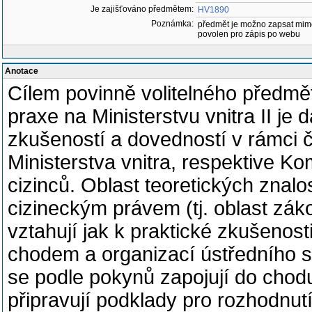
Je zajišťováno předmětem:
HV1890
Poznámka:
předmět je možno zapsat mim
povolen pro zápis po webu
Anotace
Cílem povinně volitelného předmě
praxe na Ministerstvu vnitra II je 
zkušeností a dovedností v rámci či
Ministerstva vnitra, respektive K
cizinců. Oblast teoretických znalo
cizineckým právem (tj. oblast zák
vztahují jak k praktické zkušenosti 
chodem a organizací ústředního sp
se podle pokynů zapojují do chodu
připravují podklady pro rozhodnut