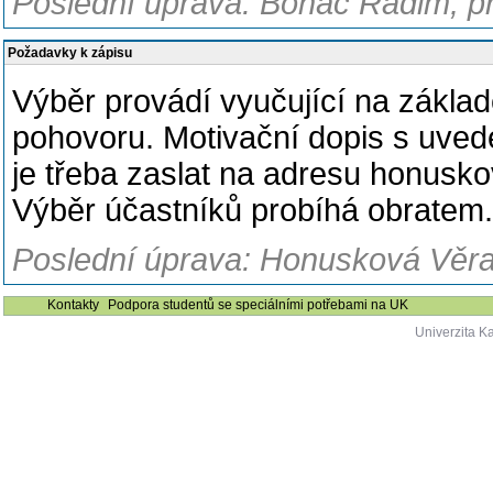
Poslední úprava: Boháč Radim, pr
Požadavky k zápisu
Výběr provádí vyučující na zákla
pohovoru. Motivační dopis s uved
je třeba zaslat na adresu honusko
Výběr účastníků probíhá obratem.
Poslední úprava: Honusková Věra,
Kontakty
Podpora studentů se speciálními potřebami na UK
Univerzita K