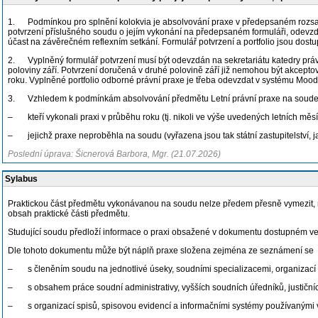
1. Podmínkou pro splnění kolokvia je absolvování praxe v předepsaném rozsahu
potvrzení příslušného soudu o jejím vykonání na předepsaném formuláři, odevzd
účast na závěrečném reflexním setkání. Formulář potvrzení a portfolio jsou dos
2. Vyplněný formulář potvrzení musí být odevzdán na sekretariátu katedry právn
poloviny září. Potvrzení doručená v druhé polovině září již nemohou být akce
roku. Vyplněné portfolio odborné právní praxe je třeba odevzdat v systému Moodl
3. Vzhledem k podmínkám absolvování předmětu Letní právní praxe na soudech 
– kteří vykonali praxi v průběhu roku (tj. nikoli ve výše uvedených letních měsí
– jejichž praxe neproběhla na soudu (vyřazena jsou tak státní zastupitelství, ja
Poslední úprava: Šicnerová Barbora, Mgr. (21.07.2026)
Sylabus
Praktickou část předmětu vykonávanou na soudu nelze předem přesně vymezit, neb
obsah praktické části předmětu.
Studující soudu předloží informace o praxi obsažené v dokumentu dostupném ve
Dle tohoto dokumentu může být náplň praxe složena zejména ze seznámení se
– s členěním soudu na jednotlivé úseky, soudními specializacemi, organizací 
– s obsahem práce soudní administrativy, vyšších soudních úředníků, justičníc
– s organizací spisů, spisovou evidencí a informačními systémy používanými v 