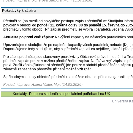
Poslední úprava: Šicnerová Barbora, Mgr. (21.07.2026)
Požadavky k zápisu
Předmět se (na rozdíl od obvyklého postupu zápisu předmětů ve Studijním info
povolen v období
od pondělí 11. května od 19:00 do pondělí 15. června do 23:
předmětu v tomto období. Při zápisu předmětu se vybírá i paralelka vedená vyučuj
Aktualita po první vlně zápisu:
Navýšení kapacity na některých paralelkách pr
Upozorňujeme studující, že po naplnění kapacity všech paralelek, nebude již je
Doporučujeme tedy studujícím, aby si předmět zapsali co nejdříve, klidně i před
Pro zápis předmětu jsou stanoveny prerekvizity Občanské právo hmotné III a Tre
předmět zapsán pouze v režimu předběžného zápisu. Na "závazný" zápis se předmě
praxi. Zrušit zápis (škrtnout si předmět) jde pouze v období předběžného zápisu 
závazně zapsaného předmětu již není možné vzít zpět.
S případnými dotazy ohledně předmětu se můžete obracet přímo na garantku p
Poslední úprava: Hatina Viktor, Mgr. (14.05.2026)
Kontakty
Podpora studentů se speciálními potřebami na UK
Univerzita K