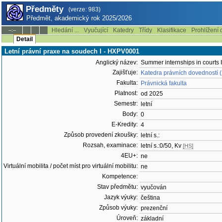
Předměty
(verze: 983)
Předmět, akademický rok 2025/2026
Hledání ...
Vyučující
Katedry
Třídy
Klasifikace
Prohlížení 
--:--
Detail
Letní právní praxe na soudech I - HXPV0001
Anglický název:
Summer internships in courts I
Zajišťuje:
Katedra právních dovedností
Fakulta:
Právnická fakulta
Platnost:
od 2025
Semestr:
letní
Body:
0
E-Kredity:
4
Způsob provedení zkoušky:
letní s.:
Rozsah, examinace:
letní s.:0/50, Kv
[HS]
4EU+:
ne
Virtuální mobilita / počet míst pro virtuální mobilitu:
ne
Kompetence:
Stav předmětu:
vyučován
Jazyk výuky:
čeština
Způsob výuky:
prezenční
Úroveň:
základní