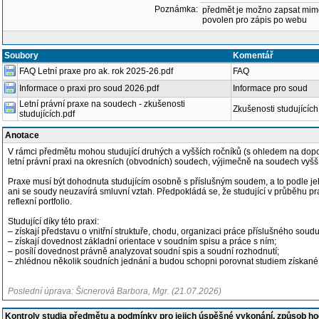
Poznámka:
předmět je možno zapsat mim
povolen pro zápis po webu
Soubory
Komentář
FAQ Letní praxe pro ak. rok 2025-26.pdf
FAQ
Informace o praxi pro soud 2026.pdf
Informace pro soud
Letní právní praxe na soudech - zkušenosti
Zkušenosti studujících
studujících.pdf
Anotace
V rámci předmětu mohou studující druhých a vyšších ročníků (s ohledem na dopor
letní právní praxi na okresních (obvodních) soudech, výjimečně na soudech vyšší
Praxe musí být dohodnuta studujícím osobně s příslušným soudem, a to podle jeh
ani se soudy neuzavírá smluvní vztah. Předpokládá se, že studující v průběhu pr
reflexní portfolio.
Studující díky této praxi:
– získají představu o vnitřní struktuře, chodu, organizaci práce příslušného so
– získají dovednost základní orientace v soudním spisu a práce s ním;
– posílí dovednost právně analyzovat soudní spis a soudní rozhodnutí;
– zhlédnou několik soudních jednání a budou schopni porovnat studiem získané př
Poslední úprava: Šicnerová Barbora, Mgr. (21.07.2026)
Kontroly studia předmětu a podmínky pro jejich úspěšné vykonání, způsob h