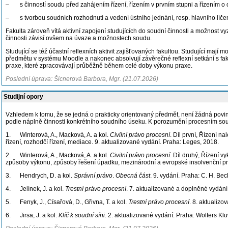
– s činností soudu před zahájením řízení, řízením v prvním stupni a řízením o 
– s tvorbou soudních rozhodnutí a vedení ústního jednání, resp. hlavního líčen
Fakulta zároveň vítá aktivní zapojení studujících do soudní činnosti a možnost v
činnosti závisí ovšem na úvaze a možnostech soudu.
Studující se též účastní reflexních aktivit zajišťovaných fakultou. Studující mají
předmětu v systému Moodle a nakonec absolvují závěrečné reflexní setkání s fakul
praxe, které zpracovávají průběžně během celé doby výkonu praxe.
Poslední úprava: Šicnerová Barbora, Mgr. (21.07.2026)
Studijní opory
Vzhledem k tomu, že se jedná o prakticky orientovaný předmět, není žádná povin
podle náplně činnosti konkrétního soudního úseku. K porozumění procesním so
1. Winterová, A., Macková, A. a kol.
Civilní právo procesní
. Díl první, Řízení n
řízení, rozhodčí řízení, mediace. 9. aktualizované vydání. Praha: Leges, 2018.
2. Winterová, A., Macková, A. a kol.
Civilní právo procesní
. Díl druhý, Řízení v
způsoby výkonu, způsoby řešení úpadku, mezinárodní a evropské insolvenční prá
3. Hendrych, D. a kol.
Správní právo
.
Obecná část
. 9. vydání. Praha: C. H. Bec
4. Jelínek, J. a kol.
Trestní právo procesní
. 7. aktualizované a doplněné vydání
5. Fenyk, J., Císařová, D., Gřivna, T. a kol.
Trestní právo procesní
. 8. aktualiz
6. Jirsa, J. a kol.
Klíč k soudní síni.
2. aktualizované vydání. Praha: Wolters Kl