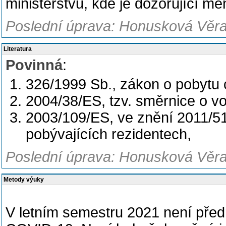
ministerstvu, kde je dozorující men
Poslední úprava: Honusková Věra,
Literatura
Povinná
:
326/1999 Sb., zákon o pobytu c
2004/38/ES, tzv. směrnice o v
2003/109/ES, ve znění 2011/51
pobývajících rezidentech,
Poslední úprava: Honusková Věra,
Metody výuky
V letním semestru 2021 není př