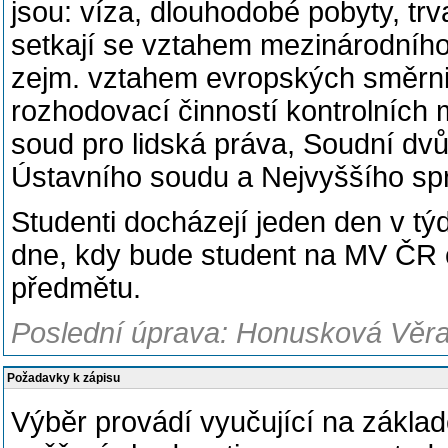
jsou: víza, dlouhodobé pobyty, trv
setkají se vztahem mezinárodního
zejm. vztahem evropských směrnic
rozhodovací činností kontrolních
soud pro lidská práva, Soudní dvů
Ústavního soudu a Nejvyššího sp
Studenti docházejí jeden den v tý
dne, kdy bude student na MV ČR ch
předmětu.
Poslední úprava: Honusková Věra,
Požadavky k zápisu
Výběr provádí vyučující na zákla