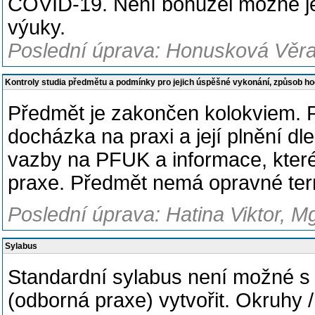
COVID-19. Není bohužel možné jej 
výuky.
Poslední úprava: Honusková Věra,
Kontroly studia předmětu a podmínky pro jejich úspěšné vykonání, způsob h
Předmět je zakončen kolokviem. P
docházka na praxi a její plnění d
vazby na PFUK a informace, které
praxe.
Předmět nemá opravné ter
Poslední úprava: Hatina Viktor, M
Sylabus
Standardní sylabus není možné s
(odborná praxe) vytvořit. Okruhy /