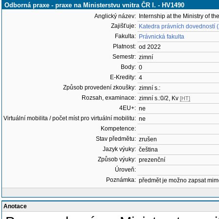
Odborná praxe - praxe na Ministerstvu vnitra ČR I. - HV1490
Anglický název:
Internship at the Ministry of th
Zajišťuje:
Katedra právních dovedností
Fakulta:
Právnická fakulta
Platnost:
od 2022
Semestr:
zimní
Body:
0
E-Kredity:
4
Způsob provedení zkoušky:
zimní s.:
Rozsah, examinace:
zimní s.:0/2, Kv
[HT]
4EU+:
ne
Virtuální mobilita / počet míst pro virtuální mobilitu:
ne
Kompetence:
Stav předmětu:
zrušen
Jazyk výuky:
čeština
Způsob výuky:
prezenční
Úroveň:
Poznámka:
předmět je možno zapsat mim
Anotace