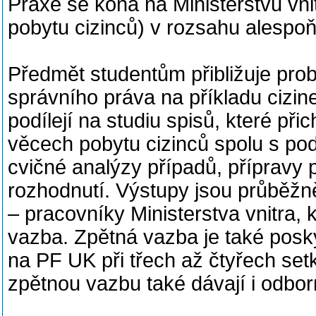
Praxe se koná na Ministerstvu vn
pobytu cizinců) v rozsahu alespoň
Předmět studentům přibližuje pro
správního práva na příkladu cizin
podílejí na studiu spisů, které př
věcech pobytu cizinců spolu s po
cvičné analýzy případů, přípravy 
rozhodnutí. Výstupy jsou průběž
– pracovníky Ministerstva vnitra,
vazba. Zpětná vazba je také posk
na PF UK při třech až čtyřech set
zpětnou vazbu také dávají i odbor