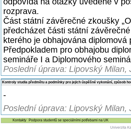
odpovídá na otázky uvedené v po
rozprava.
Část státní závěrečné zkoušky „
předcházet části státní závěrečn
kterého je obhajována diplomová 
Předpokladem pro obhajobu diplo
semináře I a Diplomového seminář
Poslední úprava: Lipovský Milan, 
Kontroly studia předmětu a podmínky pro jejich úspěšné vykonání, způsob h
-
Poslední úprava: Lipovský Milan, 
Kontakty
Podpora studentů se speciálními potřebami na UK
Univerzita K