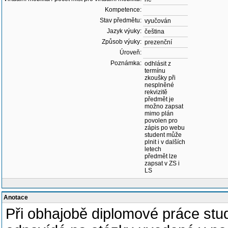
Kompetence:
Stav předmětu:
vyučován
Jazyk výuky:
čeština
Způsob výuky:
prezenční
Úroveň:
Poznámka:
odhlásit z
termínu
zkoušky při
nesplněné
rekvizitě
předmět je
možno zapsat
mimo plán
povolen pro
zápis po webu
student může
plnit i v dalších
letech
předmět lze
zapsat v ZS i
LS
Anotace
Při obhajobě diplomové práce stud