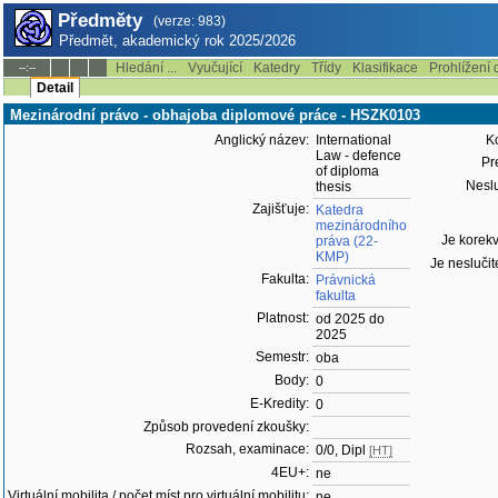
Předměty
(verze: 983)
Předmět, akademický rok 2025/2026
Hledání ...
Vyučující
Katedry
Třídy
Klasifikace
Prohlížení 
--:--
Detail
Mezinárodní právo - obhajoba diplomové práce - HSZK0103
Anglický název:
International
Ko
Law - defence
Pre
of diploma
Neslu
thesis
Zajišťuje:
Katedra
mezinárodního
Je korekv
práva (22-
KMP)
Je neslučit
Fakulta:
Právnická
fakulta
Platnost:
od 2025 do
2025
Semestr:
oba
Body:
0
E-Kredity:
0
Způsob provedení zkoušky:
Rozsah, examinace:
0/0, Dipl
[HT]
4EU+:
ne
Virtuální mobilita / počet míst pro virtuální mobilitu:
ne