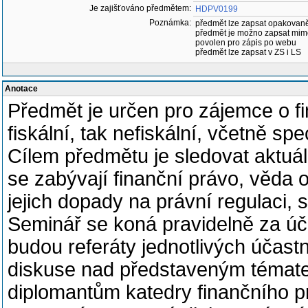
Je zajišťováno předmětem:
HDPV0199
Poznámka:
předmět lze zapsat opakovan
předmět je možno zapsat mim
povolen pro zápis po webu
předmět lze zapsat v ZS i LS
Anotace
Předmět je určen pro zájemce o fin
fiskální, tak nefiskální, včetně sp
Cílem předmětu je sledovat aktuál
se zabývají finanční právo, věda 
jejich dopady na právní regulaci, sp
Seminář se koná pravidelně za úča
budou referáty jednotlivých účast
diskuse nad představeným témate
diplomantům katedry finančního pr