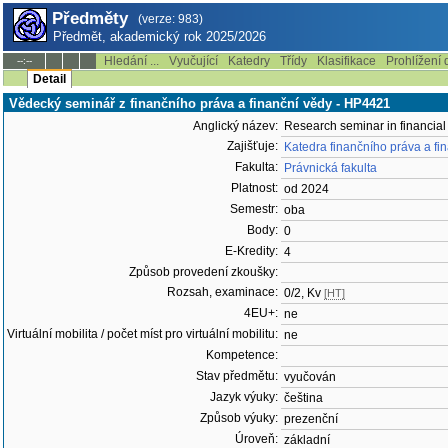
Předměty
(verze: 983)
Předmět, akademický rok 2025/2026
Hledání ...
Vyučující
Katedry
Třídy
Klasifikace
Prohlížení 
--:--
Detail
Vědecký seminář z finančního práva a finanční vědy - HP4421
Anglický název:
Research seminar in financial
Zajišťuje:
Katedra finančního práva a fi
Fakulta:
Právnická fakulta
Platnost:
od 2024
Semestr:
oba
Body:
0
E-Kredity:
4
Způsob provedení zkoušky:
Rozsah, examinace:
0/2, Kv
[HT]
4EU+:
ne
Virtuální mobilita / počet míst pro virtuální mobilitu:
ne
Kompetence:
Stav předmětu:
vyučován
Jazyk výuky:
čeština
Způsob výuky:
prezenční
Úroveň:
základní