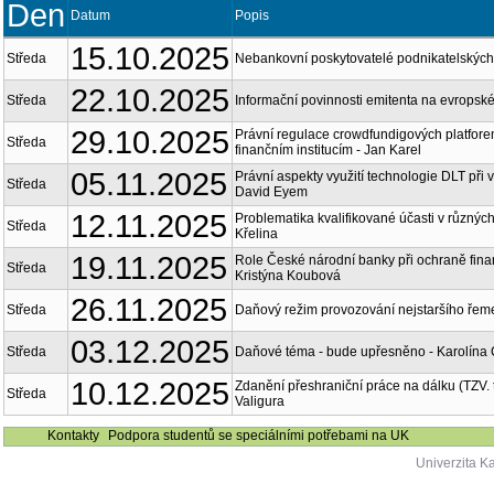
Den
Datum
Popis
15.10.2025
Středa
Nebankovní poskytovatelé podnikatelských 
22.10.2025
Středa
Informační povinnosti emitenta na evropsk
29.10.2025
Právní regulace crowdfundigových platforem
Středa
finančním institucím - Jan Karel
05.11.2025
Právní aspekty využití technologie DLT při v
Středa
David Eyem
12.11.2025
Problematika kvalifikované účasti v různých
Středa
Křelina
19.11.2025
Role České národní banky při ochraně finančn
Středa
Kristýna Koubová
26.11.2025
Středa
Daňový režim provozování nejstaršího řeme
03.12.2025
Středa
Daňové téma - bude upřesněno - Karolína
10.12.2025
Zdanění přeshraniční práce na dálku (TZV. t
Středa
Valigura
Kontakty
Podpora studentů se speciálními potřebami na UK
Univerzita K