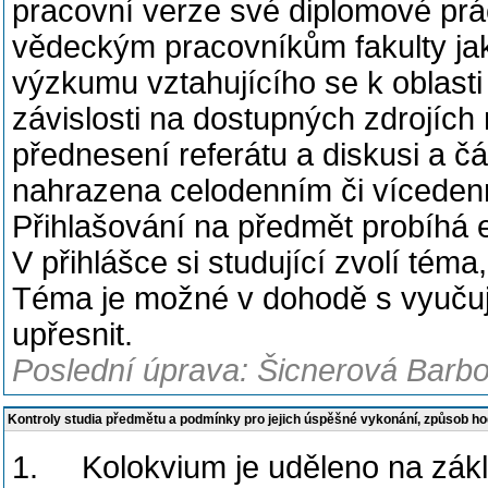
pracovní verze své diplomové prá
vědeckým pracovníkům fakulty jak
výzkumu vztahujícího se k oblasti
závislosti na dostupných zdrojích 
přednesení referátu a diskusi a č
nahrazena celodenním či vícede
Přihlašování na předmět probíhá 
V přihlášce si studující zvolí téma
Téma je možné v dohodě s vyučuj
upřesnit.
Poslední úprava: Šicnerová Barbo
Kontroly studia předmětu a podmínky pro jejich úspěšné vykonání, způsob h
1. Kolokvium je uděleno na zákla