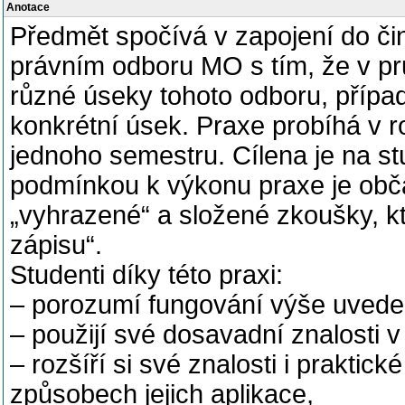
Anotace
Předmět spočívá v zapojení do čin
právním odboru MO s tím, že v pr
různé úseky tohoto odboru, přípa
konkrétní úsek. Praxe probíhá v 
jednoho semestru. Cílena je na s
podmínkou k výkonu praxe je obč
„vyhrazené“ a složené zkoušky, k
zápisu“.
Studenti díky této praxi:
– porozumí fungování výše uveden
– použijí své dosavadní znalosti v 
– rozšíří si své znalosti i prakti
způsobech jejich aplikace,