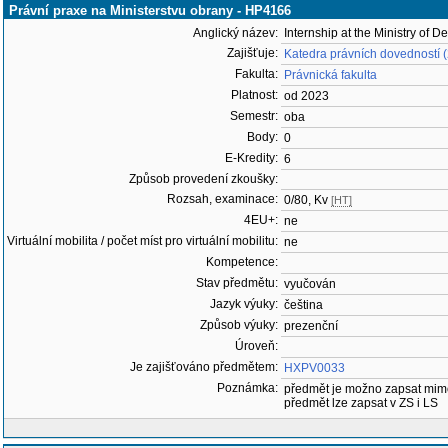
Právní praxe na Ministerstvu obrany - HP4166
Anglický název:
Internship at the Ministry of D
Zajišťuje:
Katedra právních dovedností
Fakulta:
Právnická fakulta
Platnost:
od 2023
Semestr:
oba
Body:
0
E-Kredity:
6
Způsob provedení zkoušky:
Rozsah, examinace:
0/80, Kv
[HT]
4EU+:
ne
Virtuální mobilita / počet míst pro virtuální mobilitu:
ne
Kompetence:
Stav předmětu:
vyučován
Jazyk výuky:
čeština
Způsob výuky:
prezenční
Úroveň:
Je zajišťováno předmětem:
HXPV0033
Poznámka:
předmět je možno zapsat mim
předmět lze zapsat v ZS i LS