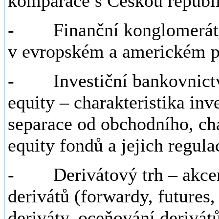
komparace s Českou republ
- Finanční konglomeráty 
v evropském a americkém p
- Investiční bankovnictví
equity – charakteristika inv
separace od obchodního, cha
equity fondů a jejich regula
- Derivátový trh – akcent
derivátů (forwardy, futures
deriváty, oceňování derivát