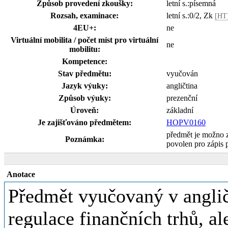
Způsob provedení zkoušky:
letní s.:písemná
Rozsah, examinace:
letní s.:0/2, Zk
[HT
4EU+:
ne
Virtuální mobilita / počet míst pro virtuální
ne
mobilitu:
Kompetence:
Stav předmětu:
vyučován
Jazyk výuky:
angličtina
Způsob výuky:
prezenční
Úroveň:
základní
Je zajišťováno předmětem:
HOPV0160
předmět je možno 
Poznámka:
povolen pro zápis
Anotace
Předmět vyučovaný v anglič
regulace finančních trhů, a