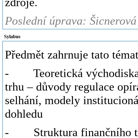
zdroje.
Poslední úprava: Šicnerová
Sylabus
Předmět zahrnuje tato témat
- Teoretická východiska a
trhu – důvody regulace opíra
selhání, modely institucion
dohledu
- Struktura finančního tr