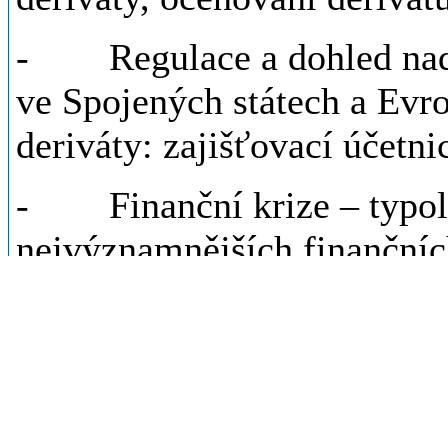
- Regulace a dohled nad f
ve Spojených státech a Evro
deriváty: zajišťovací účetni
- Finanční krize – typolog
nejvýznamnějších finančních 
finanční krize
Poslední úprava: Šicnerová
Studijní opory