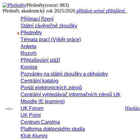
Předměty
(verze: 983)
Předmět, akademický rok 2025/2026
přihlásit se
jiné přihlášení
Přijímací řízení
Státní závěrečné zkoušky
Předměty
x
Témata prací (Výběr práce)
Anketa
Rozvrh
Přihlašování stáží
Komise
Pozvánky na státní zkoušky a obhajoby
Centrální katalog
Portál elektronických zdrojů
Centrální vyhledávač informačních zdrojů UK
Moodle (E-learning)
--:--
UK Forum
Hledání 
UK Point
Centrum Carolina
Platforma doktorského studia
Klub Alumni