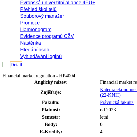
Evropská univerzitní aliance 4EU+
Přehled školitelů
Souborový manažer
Promoce
Harmonogram
Evidence programů CŽV
Nástěnka
Hledání osob
Vyhledávání loginů
Detail
Financial market regulation - HP4004
Anglický název:
Financial market r
Katedra ekonomie a
Zajišťuje:
(22-KNH)
Fakulta:
Právnická fakulta
Platnost:
od 2023
Semestr:
letní
Body:
0
E-Kredity:
4