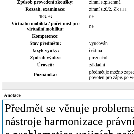
Způsob provedení zkoušky:
zimní s.:písemná
Rozsah, examinace:
zimní s.:0/2, Zk
[HT]
4EU+:
ne
Virtuální mobilita / počet míst pro
ne
virtuální mobilitu:
Kompetence:
Stav předmětu:
vyučován
Jazyk výuky:
čeština
Způsob výuky:
prezenční
Úroveň:
základní
předmět je možno zaps
Poznámka:
povolen pro zápis po 
Anotace
Předmět se věnuje problema
nástroje harmonizace právn