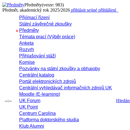
Předměty
(verze: 983)
Předmět, akademický rok 2025/2026
přihlásit se
jiné přihlášení
Přijímací řízení
Státní závěrečné zkoušky
Předměty
x
Témata prací (Výběr práce)
Anketa
Rozvrh
Přihlašování stáží
Komise
Pozvánky na státní zkoušky a obhajoby
Centrální katalog
Portál elektronických zdrojů
Centrální vyhledávač informačních zdrojů UK
Moodle (E-learning)
--:--
UK Forum
Hledání 
UK Point
Centrum Carolina
Platforma doktorského studia
Klub Alumni