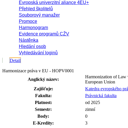
Evropská univerzitní aliance 4EU+
Přehled školitelů
Souborový manažer
Promoce
Harmonogram
Evidence programů CŽV
Nástěnka
Hledání osob
Vyhledávání loginů
Detail
Harmonizace práva v EU - HOPV0001
Harmonization of Law w
Anglický název:
European Union
Zajišťuje:
Katedra evropského pr
Fakulta:
Právnická fakulta
Platnost:
od 2025
Semestr:
zimní
Body:
0
E-Kredity:
3